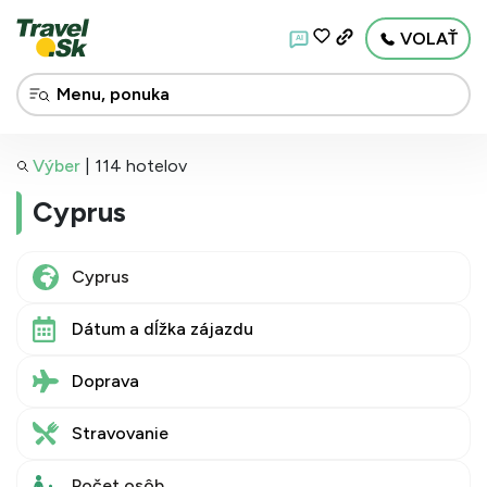
VOLAŤ
AI
Výber
|
114 hotelov
Cyprus
Dátum a dĺžka zájazdu
Doprava
Stravovanie
Počet osôb