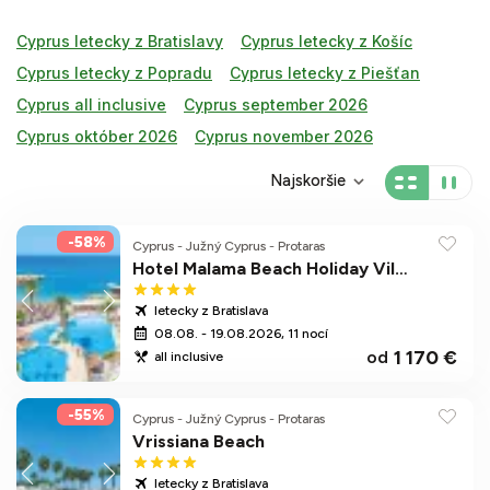
Cyprus letecky z Bratislavy
Cyprus letecky z Košíc
Cyprus letecky z Popradu
Cyprus letecky z Piešťan
Cyprus all inclusive
Cyprus september 2026
Cyprus október 2026
Cyprus november 2026
Najskoršie
-58%
Cyprus
-
Južný Cyprus
-
Protaras
Hotel Malama Beach Holiday Village
letecky z Bratislava
08.08. - 19.08.2026, 11 nocí
1 170 €
od
all inclusive
-55%
Cyprus
-
Južný Cyprus
-
Protaras
Vrissiana Beach
letecky z Bratislava