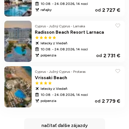
10.08. - 24.08.2026, 14 nocí
2 727 €
od
raňajky
Cyprus
-
Južný Cyprus
-
Larnaka
Radisson Beach Resort Larnaca
letecky z Viedeň
10.08. - 24.08.2026, 14 nocí
2 731 €
od
polpenzia
Cyprus
-
Južný Cyprus
-
Protaras
Vrissaki Beach
letecky z Viedeň
10.08. - 24.08.2026, 14 nocí
2 779 €
od
polpenzia
načítať ďalšie zájazdy