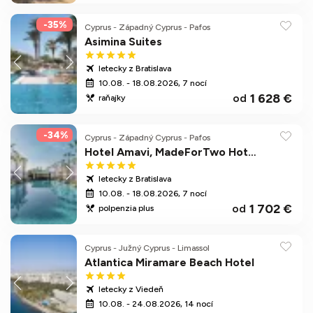
-35%
Cyprus
-
Západný Cyprus
-
Pafos
Asimina Suites
letecky z Bratislava
10.08. - 18.08.2026, 7 nocí
1 628 €
od
raňajky
-34%
Cyprus
-
Západný Cyprus
-
Pafos
Hotel Amavi, MadeForTwo Hotels (Adults Only)
letecky z Bratislava
10.08. - 18.08.2026, 7 nocí
1 702 €
od
polpenzia plus
Cyprus
-
Južný Cyprus
-
Limassol
Atlantica Miramare Beach Hotel
letecky z Viedeň
10.08. - 24.08.2026, 14 nocí