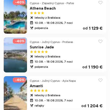
-40%
Cyprus
-
Západný Cyprus
-
Pafos
Athena Beach
letecky z Bratislava
10.08. - 18.08.2026, 7 nocí
1 129 €
od
polpenzia
-40%
Cyprus
-
Južný Cyprus
-
Protaras
Sunrise Jade
letecky z Bratislava
10.08. - 18.08.2026, 7 nocí
1 190 €
od
polpenzia
-40%
Cyprus
-
Južný Cyprus
-
Ayia Napa
Amanti
letecky z Bratislava
10.08. - 18.08.2026, 7 nocí
1 204 €
od
raňajky