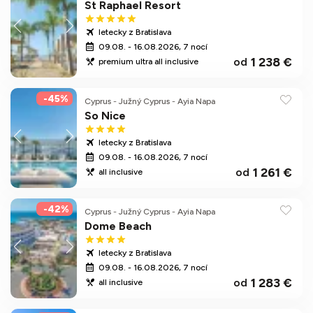
St Raphael Resort
letecky z Bratislava
09.08. - 16.08.2026, 7 nocí
1 238 €
od
premium ultra all inclusive
-45%
Cyprus
-
Južný Cyprus
-
Ayia Napa
So Nice
letecky z Bratislava
09.08. - 16.08.2026, 7 nocí
1 261 €
od
all inclusive
-42%
Cyprus
-
Južný Cyprus
-
Ayia Napa
Dome Beach
letecky z Bratislava
09.08. - 16.08.2026, 7 nocí
1 283 €
od
all inclusive