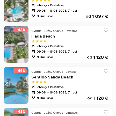
letecky z Bratislava
09.08. - 16.08.2026, 7 nocí
1 097 €
od
all inclusive
-42%
Cyprus
-
Južný Cyprus
-
Protaras
Iliada Beach
letecky z Bratislava
09.08. - 16.08.2026, 7 nocí
1 120 €
od
all inclusive
-46%
Cyprus
-
Južný Cyprus
-
Larnaka
Sentido Sandy Beach
letecky z Bratislava
09.08. - 16.08.2026, 7 nocí
1 128 €
od
all inclusive
-48%
Cyprus
-
Južný Cyprus
-
Limassol