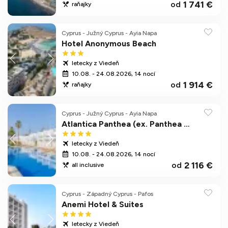
1 741 €
od
raňajky
Cyprus
-
Južný Cyprus
-
Ayia Napa
Hotel Anonymous Beach
letecky z Viedeň
10.08. - 24.08.2026, 14 nocí
1 914 €
od
raňajky
Cyprus
-
Južný Cyprus
-
Ayia Napa
Atlantica Panthea (ex. Panthea Holiday Village & Waterpark)
letecky z Viedeň
10.08. - 24.08.2026, 14 nocí
2 116 €
od
all inclusive
Cyprus
-
Západný Cyprus
-
Pafos
Anemi Hotel & Suites
letecky z Viedeň