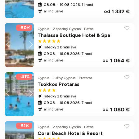
08.08. - 19.08.2026, 11 nocí
1 332 €
od
all inclusive
-50%
Cyprus
-
Západný Cyprus
-
Pafos
Thalassa Boutique Hotel & Spa
letecky z Bratislava
09.08. - 16.08.2026, 7 nocí
1 064 €
od
all inclusive
-41%
Cyprus
-
Južný Cyprus
-
Protaras
Tsokkos Protaras
letecky z Bratislava
09.08. - 16.08.2026, 7 nocí
1 080 €
od
all inclusive
-51%
Cyprus
-
Západný Cyprus
-
Pafos
Coral Beach Hotel & Resort