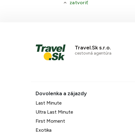
zatvoriť
Travel.Sk s.r.o.
cestovná agentúra
Last Minute
Ultra Last Minute
First Moment
Exotika