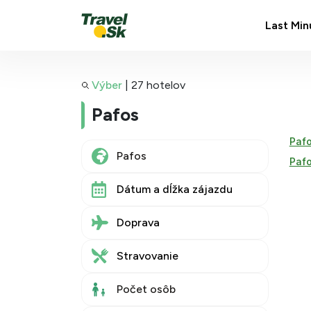
Last Min
Výber
|
27 hotelov
Pafos
Pafo
Pafo
Dátum a dĺžka zájazdu
Doprava
Stravovanie
Počet osôb