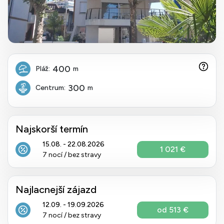
400
Pláž:
m
300
Centrum:
m
Najskorší termín
15.08. - 22.08.2026
1 021 €
7 nocí / bez stravy
Najlacnejší zájazd
12.09. - 19.09.2026
od 513 €
7 nocí / bez stravy