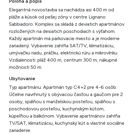
Poloha a popis
Elegantná novostavba sa nachádza asi 400 m od
pláže a kúsok od pešej zóny v centre Lignano
Sabbiadoro. Komplex sa skladá z deviatich apartmánov
rozložených na desiatich poschodiach s výťahom.
Každý apartmán má parkovacie miesto a je moderne
zariadený. Vybavenie zahŕňa SAT/TV, klimatizáciu,
umývačku riadu, práčku, elektrickú rúru a mikrovlnku.
Vzdialenosti: pláž 400 m, centrum 300 m, nákupné
možnosti 50 m.
Ubytovanie
Typ apartmánu: Apartmán typ C4+2 pre 4-6 osôb.
Účelne navrhnutý s obývacou časťou a gaučom pre 2
osoby, spálňou s manželskou posteľou, spálňou s
poschodovou posteľou, kuchynským kútom,
kúpeľňou a balkónom. Vybavenie apartmánov zahŕňa
TV/SAT, klimatizáciu, kuchynský kút a vlastné sociálne
zariadenie.