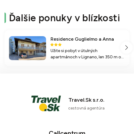
Ďalšie ponuky v blízkosti
Residence Guglielmo a Anna
Užite si pobyt v útulných
apartmánoch v Lignano, len 350 m od
pláže. Ideálne miesto na relaxáciu s
klimatizáciou a ďalšími zariadeniami.
Travel.Sk s.r.o.
cestovná agentúra
Callcentrum