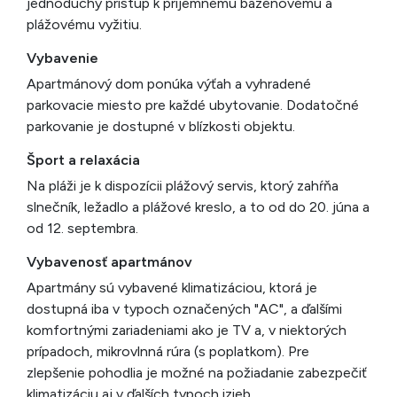
jednoduchý prístup k príjemnému bazénovému a
plážovému vyžitiu.
Vybavenie
Apartmánový dom ponúka výťah a vyhradené
parkovacie miesto pre každé ubytovanie. Dodatočné
parkovanie je dostupné v blízkosti objektu.
Šport a relaxácia
Na pláži je k dispozícii plážový servis, ktorý zahŕňa
slnečník, ležadlo a plážové kreslo, a to od do 20. júna a
od 12. septembra.
Vybavenosť apartmánov
Apartmány sú vybavené klimatizáciou, ktorá je
dostupná iba v typoch označených "AC", a ďalšími
komfortnými zariadeniami ako je TV a, v niektorých
prípadoch, mikrovlnná rúra (s poplatkom). Pre
zlepšenie pohodlia je možné na požiadanie zabezpečiť
klimatizáciu aj v ďalších typoch izieb.