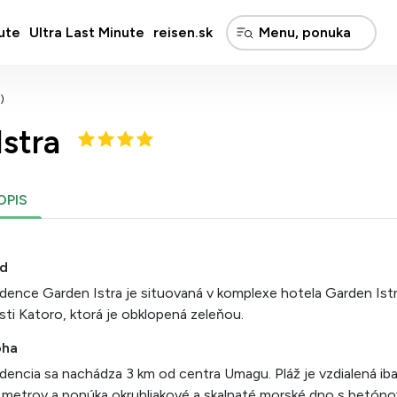
ute
Ultra Last Minute
reisen.sk
)
stra
OPIS
d
dence Garden Istra je situovaná v komplexe hotela Garden Istr
sti Katoro, ktorá je obklopená zeleňou.
oha
dencia sa nachádza 3 km od centra Umagu. Pláž je vzdialená ib
metrov a ponúka okruhliakové a skalnaté morské dno s betón