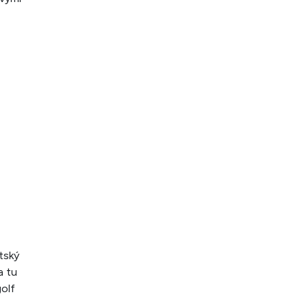
tský
a tu
golf