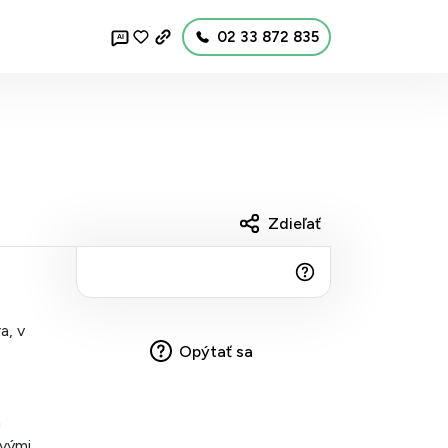
02 33 872 835
AI
Zdieľať
a, v
Opýtať sa
a
ovými