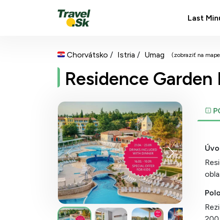
Last Min
Chorvátsko
Istria
Umag
(zobraziť na mape
Residence Garden I
P
Úvo
Resi
obla
Pol
Rezi
200 