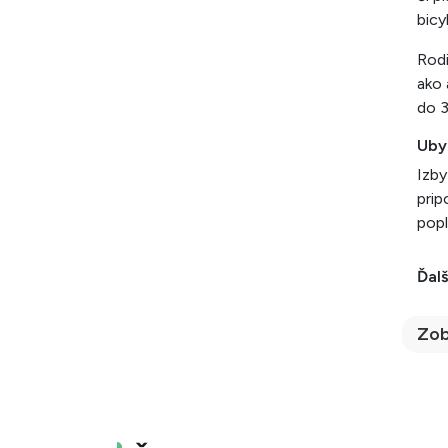
bicy
Rodi
ako 
do 3
Uby
Izby
prip
popl
Ďalš
Zob