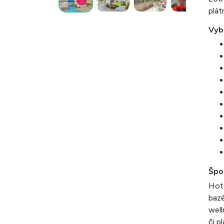
plát
Vyb
Špor
Hote
bazé
well
či p