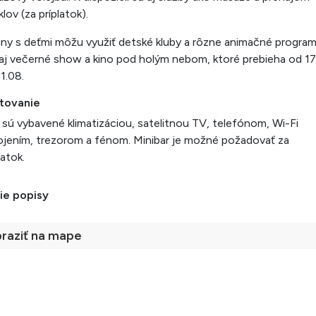
klov (za príplatok).
ny s deťmi môžu využiť detské kluby a rôzne animačné program
aj večerné show a kino pod holým nebom, ktoré prebieha od 17
1.08.
tovanie
 sú vybavené klimatizáciou, satelitnou TV, telefónom, Wi-Fi
ojením, trezorom a fénom. Minibar je možné požadovať za
atok.
ie popisy
raziť na mape