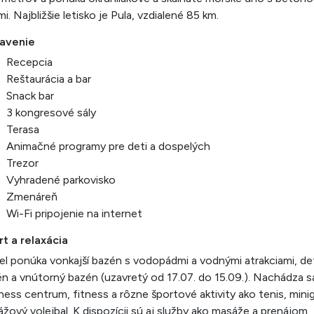
mi. Najbližšie letisko je Pula, vzdialené 85 km.
avenie
Recepcia
Reštaurácia a bar
Snack bar
3 kongresové sály
Terasa
Animačné programy pre deti a dospelých
Trezor
Vyhradené parkovisko
Zmenáreň
Wi-Fi pripojenie na internet
t a relaxácia
l ponúka vonkajší bazén s vodopádmi a vodnými atrakciami, de
n a vnútorný bazén (uzavretý od 17.07. do 15.09.). Nachádza s
ness centrum, fitness a rôzne športové aktivity ako tenis, mini
lážový volejbal. K dispozícii sú aj služby ako masáže a prenájom