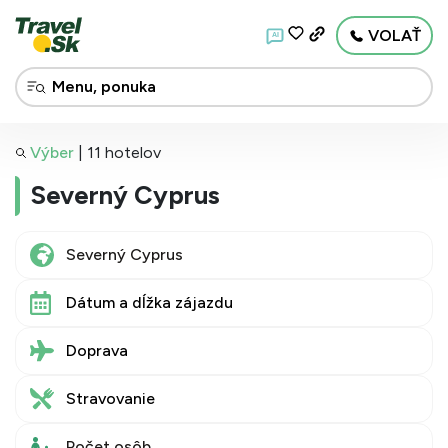
VOLAŤ
AI
Výber
|
11 hotelov
Severný Cyprus
Dátum a dĺžka zájazdu
Doprava
Stravovanie
Počet osôb