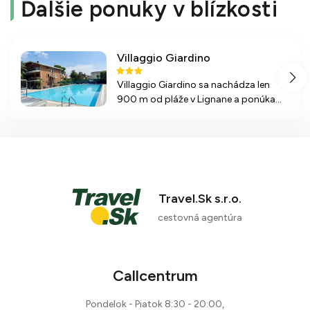
Ďalšie ponuky v blízkosti
Villaggio Giardino
Villaggio Giardino sa nachádza len
900 m od pláže v Lignane a ponúka
pohodlné apartmány s klimatizáciou,
bazén a množstvo služieb pre
relaxáciu a zábavu.
Travel.Sk s.r.o.
cestovná agentúra
Callcentrum
Pondelok - Piatok 8:30 - 20:00,