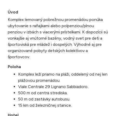
Úvod
Komplex lemovaný pobrežnou promenádou ponúka
ubytovanie s raňajkami alebo polpenziou/plnou
penziou v izbách s viacerými prístelkami. K dispozícii sú
vonkajšie aj vnútorné bazény, vodný svet pre deti a
športoviská pre mládež i dospelých. Výhodné aj pre
organizované pobyty detských kolektívov a
športovcov.
Poloha
Komplex leží priamo na pláži, oddelený od nej len
plážovou promenádou.
Viale Centrale 29 Lignano Sabbiadoro.
500 m od centra strediska.
50 m od zastávky autobusu.
15 km od železničnej stanice.
Hotel