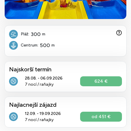
300
Pláž:
m
500
Centrum:
m
Najskorší termín
28.08. - 06.09.2026
624 €
7 nocí / raňajky
Najlacnejší zájazd
12.09. - 19.09.2026
od 451 €
7 nocí / raňajky