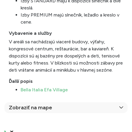
Izby STANDARD majú k dispozícii slnečník a dve
kreslá.
Izby PREMIUM majú slnečník, ležadlo a kreslo v
cene.
Vybavenie a služby
V areáli sa nachádzajú viaceré budovy, výťahy,
kongresové centrum, reštaurácie, bar a kaviareň. K
dispozícii sú aj bazény pre dospelých a deti, tenisové
kurty alebo fitness. V blízkosti sú možnosti zábavy pre
deti vrátane animácií a miniklubu v hlavnej sezóne.
Ďalší popis
Bella Italia Efa Village
Zobraziť na mape