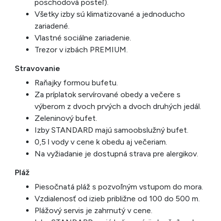
poschodová posteľ).
Všetky izby sú klimatizované a jednoducho
zariadené.
Vlastné sociálne zariadenie.
Trezor v izbách PREMIUM.
Stravovanie
Raňajky formou bufetu.
Za príplatok servírované obedy a večere s
výberom z dvoch prvých a dvoch druhých jedál.
Zeleninový bufet.
Izby STANDARD majú samoobslužný bufet.
0,5 l vody v cene k obedu aj večeriam.
Na vyžiadanie je dostupná strava pre alergikov.
Pláž
Piesočnatá pláž s pozvoľným vstupom do mora.
Vzdialenosť od izieb približne od 100 do 500 m.
Plážový servis je zahrnutý v cene.