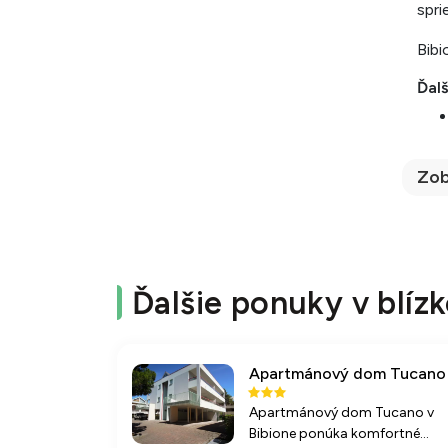
spri
Bibi
Ďalš
Zob
Ďalšie ponuky v blízk
Apartmánový dom Tucano
Apartmánový dom Tucano v
Bibione ponúka komfortné