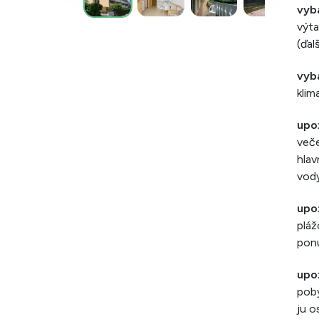
vyb
výta
(ďal
vyb
klim
upo
veče
hlav
vody
upo
pláž
ponú
upo
poby
ju o