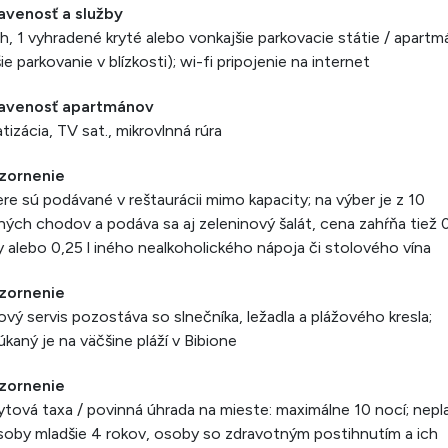
avenosť a služby
h, 1 vyhradené kryté alebo vonkajšie parkovacie státie / apartm
šie parkovanie v blízkosti); wi-fi pripojenie na internet
avenosť apartmánov
atizácia, TV sat., mikrovlnná rúra
zornenie
re sú podávané v reštaurácii mimo kapacity; na výber je z 10
ných chodov a podáva sa aj zeleninový šalát, cena zahŕňa tiež 0
 alebo 0,25 l iného nealkoholického nápoja či stolového vína
zornenie
ový servis pozostáva so slnečníka, ležadla a plážového kresla;
kaný je na väčšine pláží v Bibione
zornenie
tová taxa / povinná úhrada na mieste: maximálne 10 nocí; nepla
soby mladšie 4 rokov, osoby so zdravotným postihnutím a ich