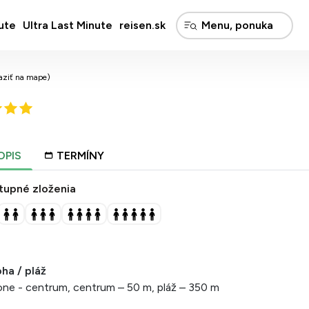
ute
Ultra Last Minute
reisen.sk
aziť na mape)
OPIS
TERMÍNY
tupné zloženia
ha / pláž
one - centrum, centrum – 50 m, pláž – 350 m