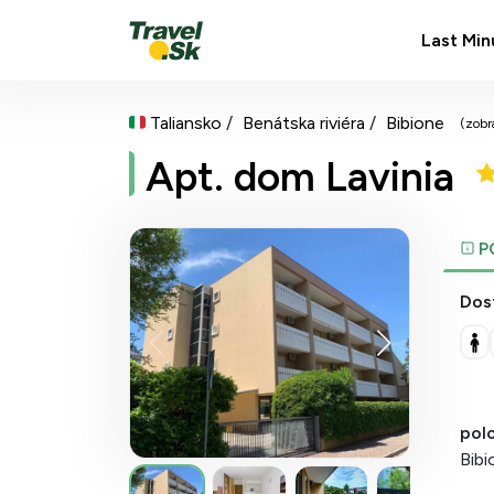
Last Min
Taliansko
Benátska riviéra
Bibione
(zobr
Apt. dom Lavinia
P
Dos
polo
Bibi