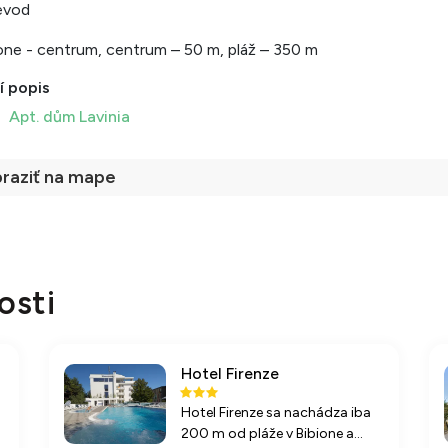
evod
one - centrum, centrum – 50 m, pláž – 350 m
í popis
Apt. dům Lavinia
raziť na mape
osti
Hotel Firenze
Hotel Firenze sa nachádza iba
200 m od pláže v Bibione a