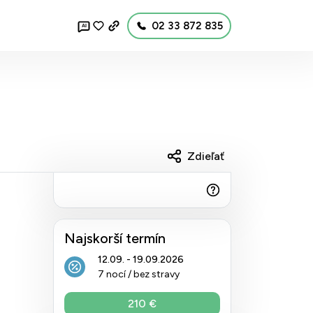
02 33 872 835
AI
Zdieľať
Najskorší termín
12.09. - 19.09.2026
7 nocí / bez stravy
210 €