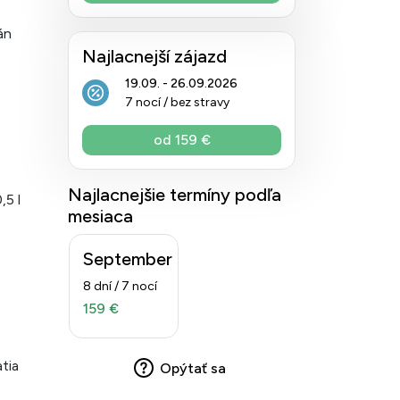
án
Najlacnejší zájazd
19.09. - 26.09.2026
7 nocí / bez stravy
od 159 €
Najlacnejšie termíny podľa
,5 l
mesiaca
September
8 dní / 7 nocí
159 €
tia
Opýtať sa