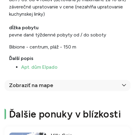
záverečné upratovanie v cene (nezahŕňa upratovanie
kuchynskej linky)
dĺžka pobytu
pevne dané týždenné pobyty od / do soboty
Bibione - centrum, pláž - 150 m
Ďalší popis
Apt. dům Elpado
Zobraziť na mape
Ďalšie ponuky v blízkosti