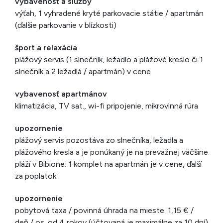
vybavenosť a služby
výťah, 1 vyhradené kryté parkovacie státie / apartmán
(ďalšie parkovanie v blízkosti)
šport a relaxácia
plážový servis (1 slnečník, ležadlo a plážové kreslo či 1
slnečník a 2 ležadlá / apartmán) v cene
vybavenosť apartmánov
klimatizácia, TV sat., wi-fi pripojenie, mikrovlnná rúra
upozornenie
plážový servis pozostáva zo slnečníka, ležadla a
plážového kresla a je ponúkaný je na prevažnej väčšine
pláží v Bibione; 1 komplet na apartmán je v cene, ďalší
za poplatok
upozornenie
pobytová taxa / povinná úhrada na mieste: 1,15 € /
deň / os. od 4 rokov (účtovaná je maximálne za 10 dní)