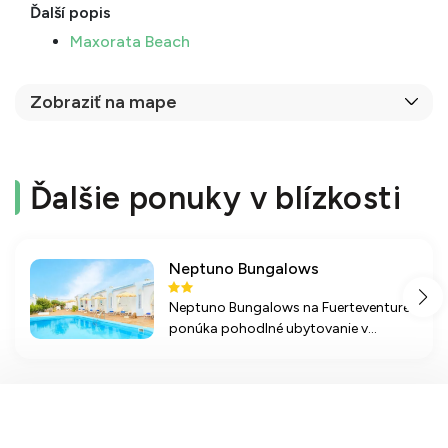
Ďalší popis
Maxorata Beach
Zobraziť na mape
Ďalšie ponuky v blízkosti
Neptuno Bungalows
Neptuno Bungalows na Fuerteventure
ponúka pohodlné ubytovanie v
blízkosti pláže a nákupného centra,
ideálne pre relaxačný pobyt a vodné
športy.