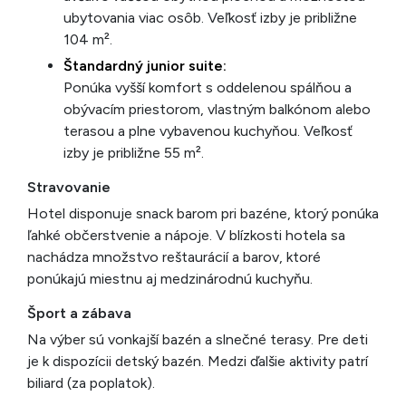
ubytovania viac osôb. Veľkosť izby je približne
104 m².
Štandardný junior suite:
Ponúka vyšší komfort s oddelenou spálňou a
obývacím priestorom, vlastným balkónom alebo
terasou a plne vybavenou kuchyňou. Veľkosť
izby je približne 55 m².
Stravovanie
Hotel disponuje snack barom pri bazéne, ktorý ponúka
ľahké občerstvenie a nápoje. V blízkosti hotela sa
nachádza množstvo reštaurácií a barov, ktoré
ponúkajú miestnu aj medzinárodnú kuchyňu.
Šport a zábava
Na výber sú vonkajší bazén a slnečné terasy. Pre deti
je k dispozícii detský bazén. Medzi ďalšie aktivity patrí
biliard (za poplatok).