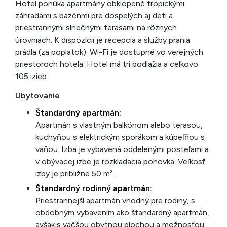
Hotel ponúka apartmány obklopené tropickými
záhradami s bazénmi pre dospelých aj deti a
priestrannými slnečnými terasami na rôznych
úrovniach. K dispozícii je recepcia a služby prania
prádla (za poplatok). Wi-Fi je dostupné vo verejných
priestoroch hotela. Hotel má tri podlažia a celkovo
105 izieb.
Ubytovanie
Štandardný apartmán:
Apartmán s vlastným balkónom alebo terasou,
kuchyňou s elektrickým sporákom a kúpeľňou s
vaňou. Izba je vybavená oddelenými posteľami a
v obývacej izbe je rozkladacia pohovka. Veľkosť
izby je približne 50 m².
Štandardný rodinný apartmán:
Priestrannejší apartmán vhodný pre rodiny, s
obdobným vybavením ako štandardný apartmán,
avšak s väčšou obytnou plochou a možnosťou