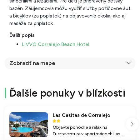
slnečníkmi a ležadlami. Pre deti je pripravený detský
bazén. Záujemcovia môžu využiť služby požičovne áut
a bicyklov (za poplatok) na objavovanie okolia, ako aj
masáže za príplatok.
Ďalší popis
LIVVO Corralejo Beach Hotel
Zobraziť na mape
Ďalšie ponuky v blízkosti
Las Casitas de Corralejo
Objavte pohodlie a relax na
Fuerteventure v apartmánoch Las