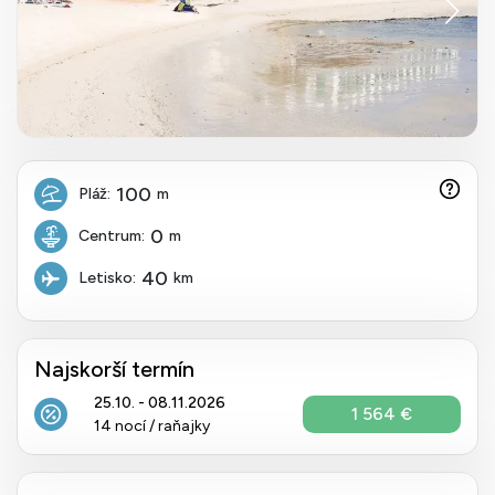
100
Pláž:
m
0
Centrum:
m
40
Letisko:
km
Najskorší termín
25.10. - 08.11.2026
1 564 €
14 nocí / raňajky