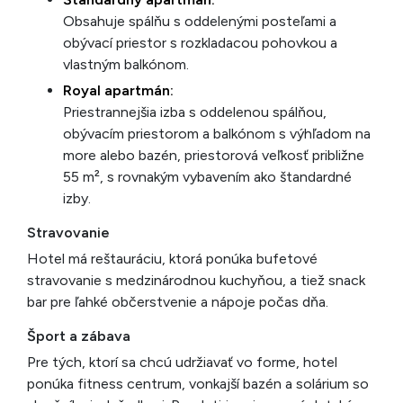
Obsahuje spálňu s oddelenými posteľami a
obývací priestor s rozkladacou pohovkou a
vlastným balkónom.
Royal apartmán:
Priestrannejšia izba s oddelenou spálňou,
obývacím priestorom a balkónom s výhľadom na
more alebo bazén, priestorová veľkosť približne
55 m², s rovnakým vybavením ako štandardné
izby.
Stravovanie
Hotel má reštauráciu, ktorá ponúka bufetové
stravovanie s medzinárodnou kuchyňou, a tiež snack
bar pre ľahké občerstvenie a nápoje počas dňa.
Šport a zábava
Pre tých, ktorí sa chcú udržiavať vo forme, hotel
ponúka fitness centrum, vonkajší bazén a solárium so