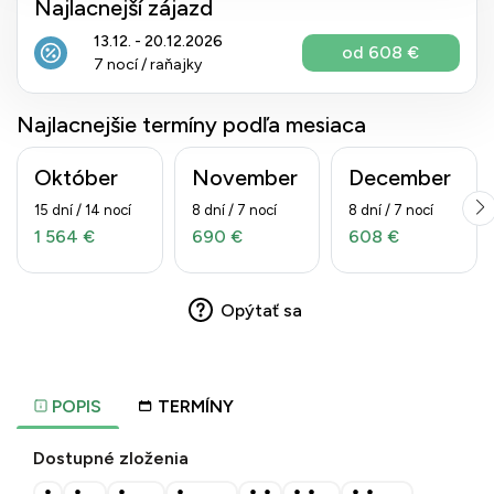
Najlacnejší zájazd
13.12. - 20.12.2026
od 608 €
7 nocí / raňajky
Najlacnejšie termíny podľa mesiaca
Október
November
December
15 dní / 14 nocí
8 dní / 7 nocí
8 dní / 7 nocí
1 564 €
690 €
608 €
Opýtať sa
POPIS
TERMÍNY
Dostupné zloženia