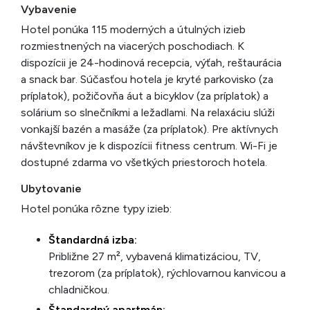
Vybavenie
Hotel ponúka 115 moderných a útulných izieb
rozmiestnených na viacerých poschodiach. K
dispozícii je 24-hodinová recepcia, výťah, reštaurácia
a snack bar. Súčasťou hotela je kryté parkovisko (za
príplatok), požičovňa áut a bicyklov (za príplatok) a
solárium so slnečníkmi a ležadlami. Na relaxáciu slúži
vonkajší bazén a masáže (za príplatok). Pre aktívnych
návštevníkov je k dispozícii fitness centrum. Wi-Fi je
dostupné zdarma vo všetkých priestoroch hotela.
Ubytovanie
Hotel ponúka rôzne typy izieb:
Štandardná izba:
Približne 27 m², vybavená klimatizáciou, TV,
trezorom (za príplatok), rýchlovarnou kanvicou a
chladničkou.
Štandardný apartmán: