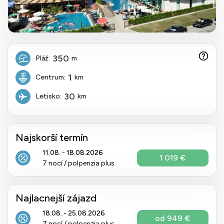
350
Pláž:
m
1
Centrum:
km
30
Letisko:
km
Najskorší termín
11.08. - 18.08.2026
1 019 €
7 nocí / polpenzia plus
Najlacnejší zájazd
18.08. - 25.08.2026
od 949 €
7 nocí / polpenzia plus