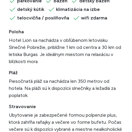
parkovanie
bazén
detský bazén
detský kútik
klimatizácia na izbe
telocvičňa / posilňovňa
wifi zdarma
Poloha
Hotel Lion sa nachádza v obľúbenom letovisku
Slnečné Pobrežie, približne 1 km od centra a 30 km od
letiska Burgas. Je ideálnym miestom na relaxáciu v
blízkosti mora.
Pláž
Piesočnatá pláž sa nachádza len 350 metrov od
hotela. Na pláži sú k dispozícii slnečníky a ležadlá za
poplatok.
Stravovanie
Ubytovanie je zabezpečené formou polpenzie plus,
ktorá zahŕňa raňajky a večere vo forme bufetu. Počas
večere sú k dispozícii vybrané a miestne nealkoholické