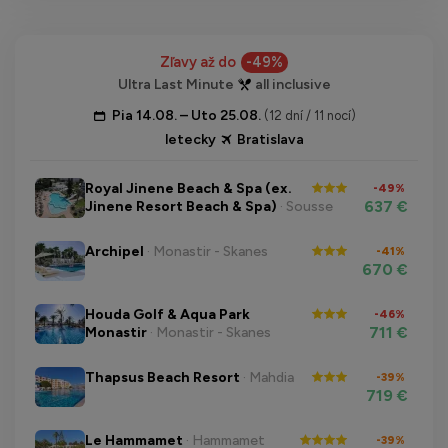
Zľavy až do
-49%
Ultra Last Minute
all inclusive
Pia 14.08. – Uto 25.08.
(12 dní / 11 nocí)
letecky
Bratislava
Royal Jinene Beach & Spa (ex.
-49%
637 €
Jinene Resort Beach & Spa)
· Sousse
Archipel
· Monastir - Skanes
-41%
670 €
Houda Golf & Aqua Park
-46%
711 €
Monastir
· Monastir - Skanes
Thapsus Beach Resort
· Mahdia
-39%
719 €
Le Hammamet
· Hammamet
-39%