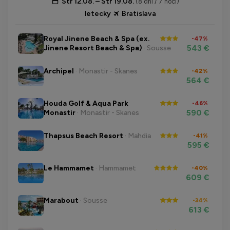
Str 12.08. – Str 19.08.
(8 dní / 7 nocí)
letecky
Bratislava
Royal Jinene Beach & Spa (ex.
-47%
543 €
Jinene Resort Beach & Spa)
· Sousse
Archipel
· Monastir - Skanes
-42%
564 €
Houda Golf & Aqua Park
-46%
590 €
Monastir
· Monastir - Skanes
Thapsus Beach Resort
· Mahdia
-41%
595 €
Le Hammamet
· Hammamet
-40%
609 €
Marabout
· Sousse
-34%
613 €