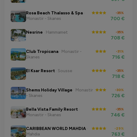
Rosa Beach Thalasso & Spa
·
-35%
700 €
Monastir - Skanes
Nesrine
· Hammamet
-35%
708 €
Club Tropicana
· Monastir -
-31%
716 €
Skanes
El Ksar Resort
· Sousse
-35%
718 €
Shems Holiday Village
· Monastir
-30%
726 €
- Skanes
Bella Vista Family Resort
·
-35%
746 €
Monastir - Skanes
CARIBBEAN WORLD MAHDIA
·
-29%
763 €
Mahdia