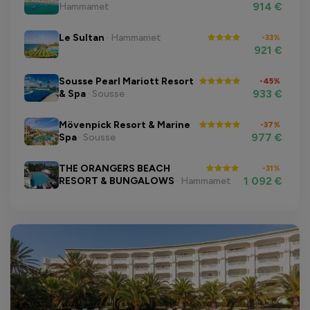
914 €
Hammamet
Le Sultan
· Hammamet
-33%
921 €
Sousse Pearl Mariott Resort
-45%
933 €
& Spa
· Sousse
Mövenpick Resort & Marine
-37%
977 €
Spa
· Sousse
THE ORANGERS BEACH
-31%
1 092 €
RESORT & BUNGALOWS
· Hammamet