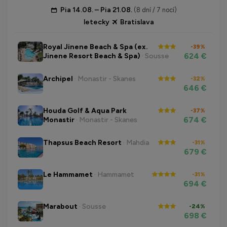
Pia 14.08. – Pia 21.08.
(8 dní / 7 nocí)
letecky
Bratislava
Royal Jinene Beach & Spa (ex.
-39%
624 €
Jinene Resort Beach & Spa)
· Sousse
Archipel
· Monastir - Skanes
-32%
646 €
Houda Golf & Aqua Park
-37%
674 €
Monastir
· Monastir - Skanes
Thapsus Beach Resort
· Mahdia
-31%
679 €
Le Hammamet
· Hammamet
-31%
694 €
Marabout
· Sousse
-24%
698 €