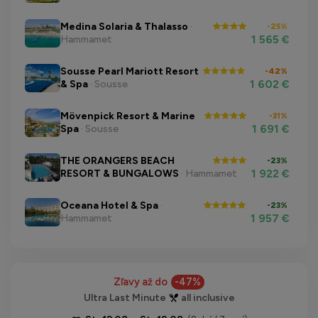
Medina Solaria & Thalasso
·
-25%
1 565 €
Hammamet
Sousse Pearl Mariott Resort
-42%
1 602 €
& Spa
· Sousse
Mövenpick Resort & Marine
-31%
1 691 €
Spa
· Sousse
THE ORANGERS BEACH
-23%
1 922 €
RESORT & BUNGALOWS
· Hammamet
Oceana Hotel & Spa
·
-23%
1 957 €
Hammamet
Zľavy až do
-47%
Ultra Last Minute
all inclusive