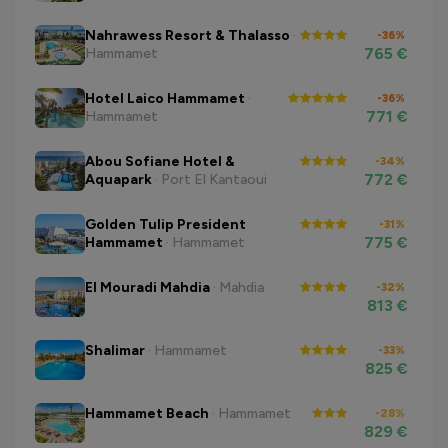
Nahrawess Resort & Thalasso
·
-36%
765 €
Hammamet
Hotel Laico Hammamet
·
-36%
771 €
Hammamet
Abou Sofiane Hotel &
-34%
772 €
Aquapark
· Port El Kantaoui
Golden Tulip President
-31%
775 €
Hammamet
· Hammamet
El Mouradi Mahdia
· Mahdia
-32%
813 €
Shalimar
· Hammamet
-33%
825 €
Hammamet Beach
· Hammamet
-28%
829 €