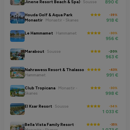
890 €
Jinene Resort Beach & Spa)
· Sousse
Houda Golf & Aqua Park
-39%
918 €
Monastir
· Monastir - Skanes
Le Hammamet
· Hammamet
-30%
956 €
Marabout
· Sousse
-20%
963 €
Nahrawess Resort & Thalasso
·
-43%
991 €
Hammamet
Club Tropicana
· Monastir -
-30%
998 €
Skanes
El Ksar Resort
· Sousse
-34%
1 033 €
Bella Vista Family Resort
·
-35%
1 073 €
Monastir - Skanes