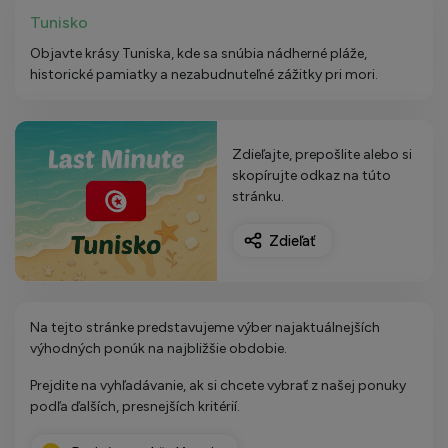
Tunisko
Objavte krásy Tuniska, kde sa snúbia nádherné pláže,
historické pamiatky a nezabudnuteľné zážitky pri mori.
Zdieľajte, prepošlite alebo si
skopírujte odkaz na túto
stránku.
Zdieľať
Na tejto stránke predstavujeme výber najaktuálnejších
výhodných ponúk na najbližšie obdobie.
Prejdite na vyhľadávanie, ak si chcete vybrať z našej ponuky
podľa ďalších, presnejších kritérií.