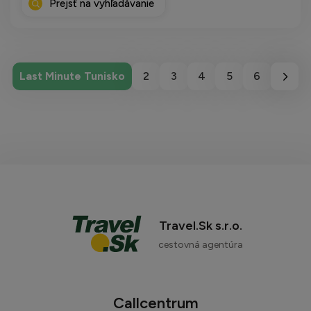
Prejsť na vyhľadávanie
Last Minute Tunisko
2
3
4
5
6
Travel.Sk s.r.o.
cestovná agentúra
Callcentrum