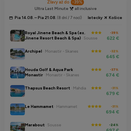
Zľavy až do
-39%
Ultra Last Minute
all inclusive
Pia 14.08. – Pia 21.08.
letecky
Košice
(8 dní / 7 nocí)
Royal Jinene Beach & Spa (ex.
-39%
622 €
Jinene Resort Beach & Spa)
· Sousse
Archipel
· Monastir - Skanes
-32%
645 €
Houda Golf & Aqua Park
-37%
674 €
Monastir
· Monastir - Skanes
Thapsus Beach Resort
· Mahdia
-31%
679 €
Le Hammamet
· Hammamet
-31%
694 €
Marabout
· Sousse
-24%
697 €