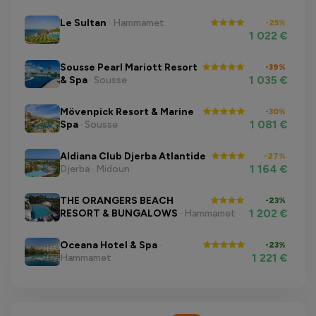
Le Sultan
· Hammamet
-25%
1 022 €
Sousse Pearl Mariott Resort
-39%
1 035 €
& Spa
· Sousse
Mövenpick Resort & Marine
-30%
1 081 €
Spa
· Sousse
Aldiana Club Djerba Atlantide
·
-27%
1 164 €
Djerba · Midoun
THE ORANGERS BEACH
-23%
1 202 €
RESORT & BUNGALOWS
· Hammamet
Oceana Hotel & Spa
·
-23%
1 221 €
Hammamet