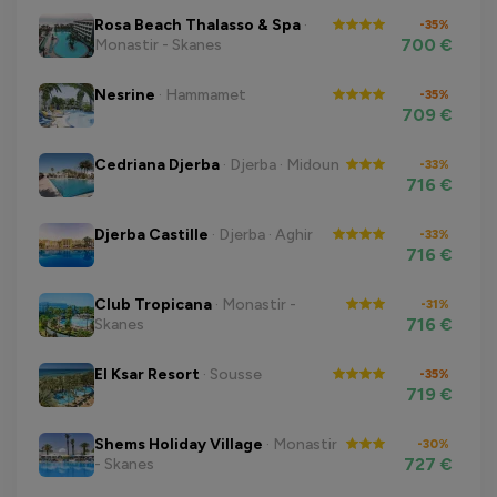
Rosa Beach Thalasso & Spa
·
-35%
700 €
Monastir - Skanes
Nesrine
· Hammamet
-35%
709 €
Cedriana Djerba
· Djerba · Midoun
-33%
716 €
Djerba Castille
· Djerba · Aghir
-33%
716 €
Club Tropicana
· Monastir -
-31%
716 €
Skanes
El Ksar Resort
· Sousse
-35%
719 €
Shems Holiday Village
· Monastir
-30%
727 €
- Skanes