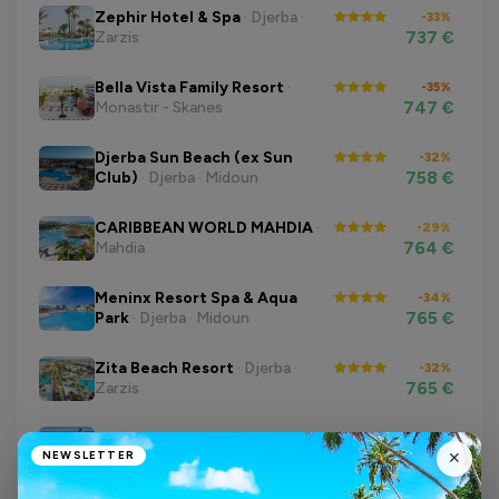
Zephir Hotel & Spa
· Djerba ·
-33%
737 €
Zarzis
Bella Vista Family Resort
·
-35%
747 €
Monastir - Skanes
Djerba Sun Beach (ex Sun
-32%
758 €
Club)
· Djerba · Midoun
CARIBBEAN WORLD MAHDIA
·
-29%
764 €
Mahdia
Meninx Resort Spa & Aqua
-34%
765 €
Park
· Djerba · Midoun
Zita Beach Resort
· Djerba ·
-32%
765 €
Zarzis
Nahrawess Resort & Thalasso
·
-36%
NEWSLETTER
765 €
✕
Hammamet