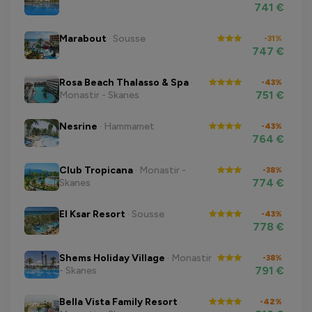
741 €
Marabout
· Sousse
-31%
747 €
Rosa Beach Thalasso & Spa
·
-43%
751 €
Monastir - Skanes
Nesrine
· Hammamet
-43%
764 €
Club Tropicana
· Monastir -
-38%
774 €
Skanes
El Ksar Resort
· Sousse
-43%
778 €
Shems Holiday Village
· Monastir
-38%
791 €
- Skanes
Bella Vista Family Resort
·
-42%