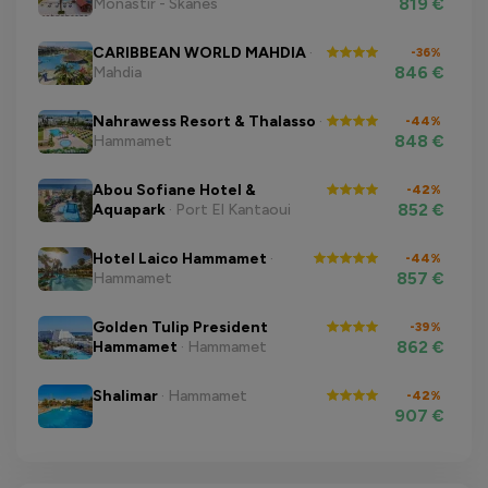
819 €
Monastir - Skanes
CARIBBEAN WORLD MAHDIA
·
-36%
846 €
Mahdia
Nahrawess Resort & Thalasso
·
-44%
848 €
Hammamet
Abou Sofiane Hotel &
-42%
852 €
Aquapark
· Port El Kantaoui
Hotel Laico Hammamet
·
-44%
857 €
Hammamet
Golden Tulip President
-39%
862 €
Hammamet
· Hammamet
Shalimar
· Hammamet
-42%
907 €