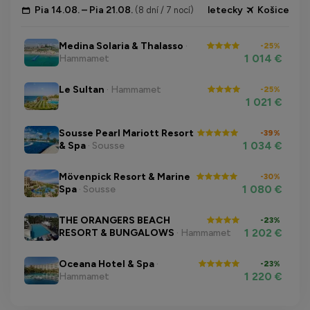
Pia 14.08. – Pia 21.08.
letecky
Košice
(8 dní / 7 nocí)
Medina Solaria & Thalasso
·
-25%
1 014 €
Hammamet
Le Sultan
· Hammamet
-25%
1 021 €
Sousse Pearl Mariott Resort
-39%
1 034 €
& Spa
· Sousse
Mövenpick Resort & Marine
-30%
1 080 €
Spa
· Sousse
THE ORANGERS BEACH
-23%
1 202 €
RESORT & BUNGALOWS
· Hammamet
Oceana Hotel & Spa
·
-23%
1 220 €
Hammamet