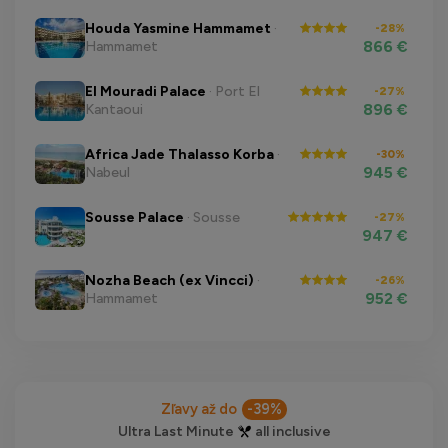
Houda Yasmine Hammamet
·
-28%
866 €
Hammamet
El Mouradi Palace
· Port El
-27%
896 €
Kantaoui
Africa Jade Thalasso Korba
·
-30%
945 €
Nabeul
Sousse Palace
· Sousse
-27%
947 €
Nozha Beach (ex Vincci)
·
-26%
952 €
Hammamet
Zľavy až do
-39%
Ultra Last Minute
all inclusive