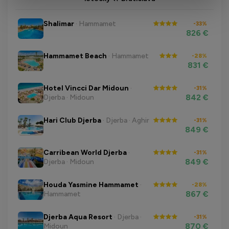
Shalimar
· Hammamet
-33%
826 €
Hammamet Beach
· Hammamet
-28%
831 €
Hotel Vincci Dar Midoun
·
-31%
842 €
Djerba · Midoun
Hari Club Djerba
· Djerba · Aghir
-31%
849 €
Carribean World Djerba
·
-31%
849 €
Djerba · Midoun
Houda Yasmine Hammamet
·
-28%
867 €
Hammamet
Djerba Aqua Resort
· Djerba ·
-31%
870 €
Midoun