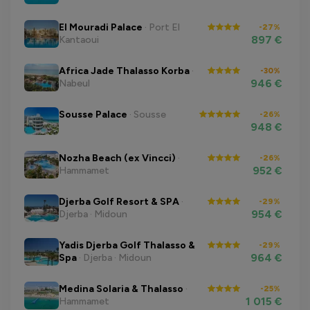
El Mouradi Palace
· Port El
-27%
897 €
Kantaoui
Africa Jade Thalasso Korba
·
-30%
946 €
Nabeul
Sousse Palace
· Sousse
-26%
948 €
Nozha Beach (ex Vincci)
·
-26%
952 €
Hammamet
Djerba Golf Resort & SPA
·
-29%
954 €
Djerba · Midoun
Yadis Djerba Golf Thalasso &
-29%
964 €
Spa
· Djerba · Midoun
Medina Solaria & Thalasso
·
-25%
1 015 €
Hammamet