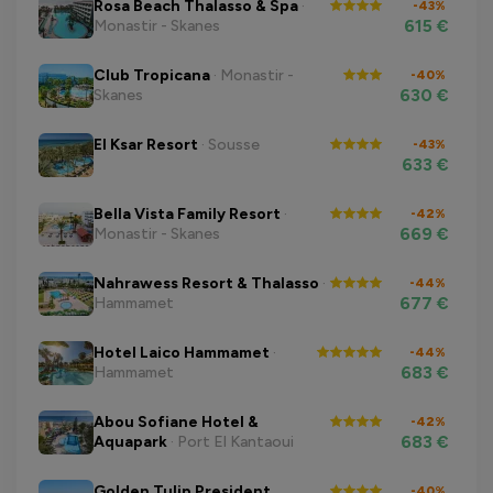
Rosa Beach Thalasso & Spa
·
-43%
615 €
Monastir - Skanes
Club Tropicana
· Monastir -
-40%
630 €
Skanes
El Ksar Resort
· Sousse
-43%
633 €
Bella Vista Family Resort
·
-42%
669 €
Monastir - Skanes
Nahrawess Resort & Thalasso
·
-44%
677 €
Hammamet
Hotel Laico Hammamet
·
-44%
683 €
Hammamet
Abou Sofiane Hotel &
-42%
683 €
Aquapark
· Port El Kantaoui
Golden Tulip President
-40%