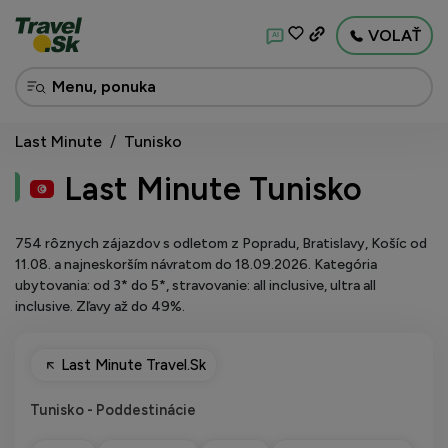
VOLAŤ
AI
Last Minute
/
Tunisko
Last Minute Tunisko
754 rôznych zájazdov s odletom z Popradu, Bratislavy, Košíc od
11.08. a najneskorším návratom do 18.09.2026. Kategória
ubytovania: od 3* do 5*, stravovanie: all inclusive, ultra all
inclusive. Zľavy až do 49%.
Last Minute Travel.Sk
Tunisko - Poddestinácie