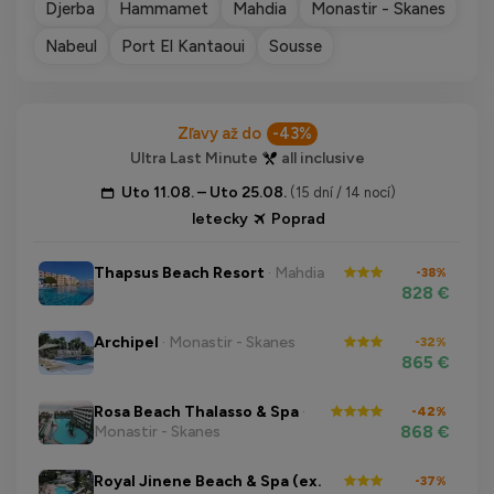
Djerba
Hammamet
Mahdia
Monastir - Skanes
Nabeul
Port El Kantaoui
Sousse
Zľavy až do
-43%
Ultra Last Minute
all inclusive
Uto 11.08. – Uto 25.08.
(15 dní / 14 nocí)
letecky
Poprad
Thapsus Beach Resort
· Mahdia
-38%
828 €
Archipel
· Monastir - Skanes
-32%
865 €
Rosa Beach Thalasso & Spa
·
-42%
868 €
Monastir - Skanes
Royal Jinene Beach & Spa (ex.
-37%