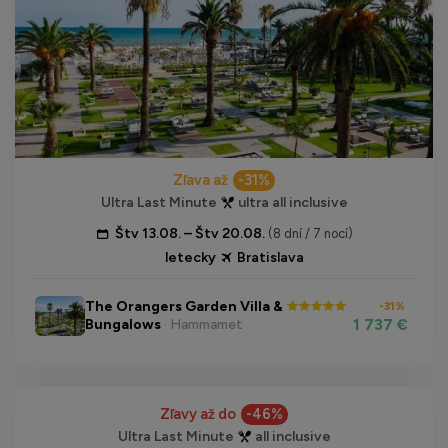
Zľava až
-31%
Ultra Last Minute
ultra all inclusive
Štv 13.08. – Štv 20.08.
(8 dní / 7 nocí)
letecky
Bratislava
The Orangers Garden Villa &
-31%
1 737 €
Bungalows
· Hammamet
Zľavy až do
-46%
Ultra Last Minute
all inclusive