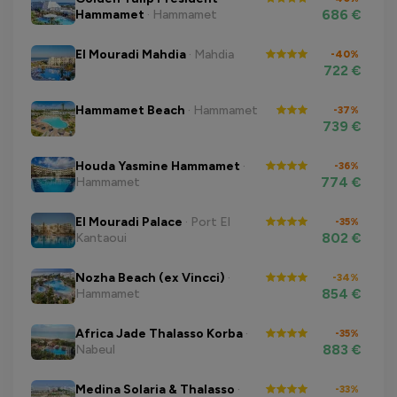
686 €
Hammamet
· Hammamet
El Mouradi Mahdia
· Mahdia
-40%
722 €
Hammamet Beach
· Hammamet
-37%
739 €
Houda Yasmine Hammamet
·
-36%
774 €
Hammamet
El Mouradi Palace
· Port El
-35%
802 €
Kantaoui
Nozha Beach (ex Vincci)
·
-34%
854 €
Hammamet
Africa Jade Thalasso Korba
·
-35%
883 €
Nabeul
Medina Solaria & Thalasso
·
-33%