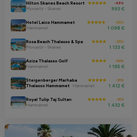
Hilton Skanes Beach Resort
·
-49%
993 €
Monastir - Skanes
Hotel Laico Hammamet
·
-25%
1 098 €
Hammamet
Rosa Beach Thalasso & Spa
·
-25%
1 133 €
Monastir - Skanes
Aziza Thalasso Golf
·
-30%
1 185 €
Hammamet
Steigenberger Marhaba
-31%
1 412 €
Thalasso Hammamet
· Hammamet
Royal Tulip Taj Sultan
·
-31%
1 432 €
Hammamet