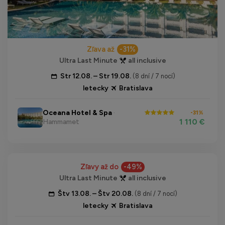
Zľava až
-31%
Ultra Last Minute
all inclusive
Str 12.08. – Str 19.08.
(8 dní / 7 nocí)
letecky
Bratislava
Oceana Hotel & Spa
·
-31%
1 110 €
Hammamet
Zľavy až do
-49%
Ultra Last Minute
all inclusive
Štv 13.08. – Štv 20.08.
(8 dní / 7 nocí)
letecky
Bratislava