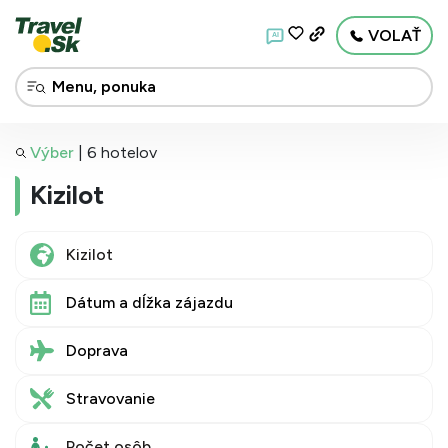
VOLAŤ
AI
Výber
|
6 hotelov
Kizilot
Dátum a dĺžka zájazdu
Doprava
Stravovanie
Počet osôb