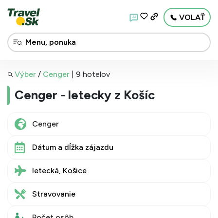
VOLAŤ
AI
Výber
/
Cenger
|
9 hotelov
Cenger - letecky z Košíc
Dátum a dĺžka zájazdu
letecká, Košice
Stravovanie
Počet osôb