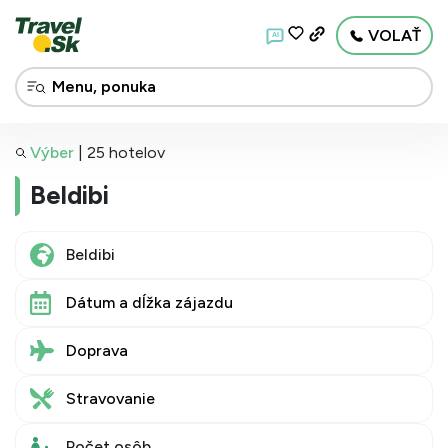
VOLAŤ
AI
Výber
|
25 hotelov
Beldibi
Dátum a dĺžka zájazdu
Doprava
Stravovanie
Počet osôb