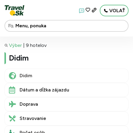
VOLAŤ
AI
Výber
|
9 hotelov
Didim
Dátum a dĺžka zájazdu
Doprava
Stravovanie
Počet osôb