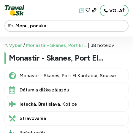
VOLAŤ
AI
Výber
/
Monastir - Skanes, Port El ...
|
38 hotelov
Monastir - Skanes, Port El
Kantaoui, Sousse - letecky z
Bratislavy, Košíc
Dátum a dĺžka zájazdu
letecká, Bratislava, Košice
Stravovanie
Počet osôb