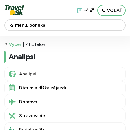
VOLAŤ
AI
Výber
|
7 hotelov
Analipsi
Dátum a dĺžka zájazdu
Doprava
Stravovanie
Počet osôb