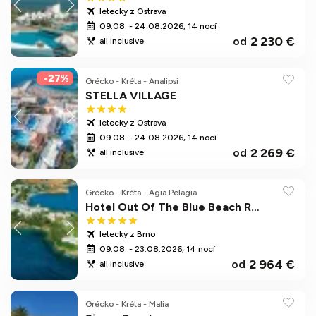
letecky z Ostrava
09.08. - 24.08.2026, 14 nocí
2 230 €
od
all inclusive
-27%
Grécko
-
Kréta
-
Analipsi
STELLA VILLAGE
letecky z Ostrava
09.08. - 24.08.2026, 14 nocí
2 269 €
od
all inclusive
Grécko
-
Kréta
-
Agia Pelagia
Hotel Out Of The Blue Beach Resort (Ex. Capsis Elite Resort)
letecky z Brno
09.08. - 23.08.2026, 14 nocí
2 964 €
od
all inclusive
Grécko
-
Kréta
-
Malia