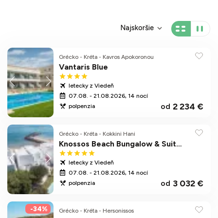
Najskoršie
Grécko
-
Kréta
-
Kavros Apokoronou
Vantaris Blue
letecky z Viedeň
07.08. - 21.08.2026, 14 nocí
2 234 €
od
polpenzia
Grécko
-
Kréta
-
Kokkini Hani
Knossos Beach Bungalow & Suites
letecky z Viedeň
07.08. - 21.08.2026, 14 nocí
3 032 €
od
polpenzia
-34%
Grécko
-
Kréta
-
Hersonissos