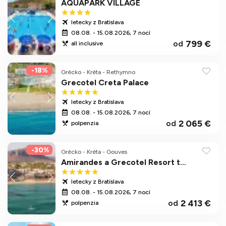
AQUAPARK VILLAGE
letecky z Bratislava
08.08. - 15.08.2026, 7 nocí
799 €
od
all inclusive
-18%
Grécko
-
Kréta
-
Rethymno
Grecotel Creta Palace
letecky z Bratislava
08.08. - 15.08.2026, 7 nocí
2 065 €
od
polpenzia
-30%
Grécko
-
Kréta
-
Gouves
Amirandes a Grecotel Resort to Live
letecky z Bratislava
08.08. - 15.08.2026, 7 nocí
2 413 €
od
polpenzia