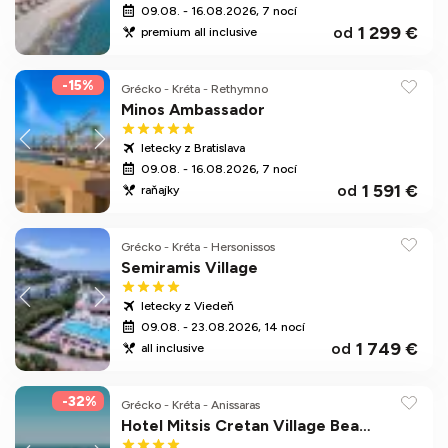
09.08. - 16.08.2026, 7 nocí
1 299 €
od
premium all inclusive
-15%
Grécko
-
Kréta
-
Rethymno
Minos Ambassador
letecky z Bratislava
09.08. - 16.08.2026, 7 nocí
1 591 €
od
raňajky
Grécko
-
Kréta
-
Hersonissos
Semiramis Village
letecky z Viedeň
09.08. - 23.08.2026, 14 nocí
1 749 €
od
all inclusive
-32%
Grécko
-
Kréta
-
Anissaras
Hotel Mitsis Cretan Village Beach