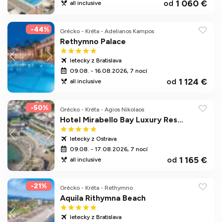
1 060 €
od
all inclusive
-44%
Grécko
-
Kréta
-
Adelianos Kampos
Rethymno Palace
letecky z Bratislava
09.08. - 16.08.2026, 7 nocí
1 124 €
od
all inclusive
-50%
Grécko
-
Kréta
-
Agios Nikolaos
Hotel Mirabello Bay Luxury Resort
letecky z Ostrava
09.08. - 17.08.2026, 7 nocí
1 165 €
od
all inclusive
-21%
Grécko
-
Kréta
-
Rethymno
Aquila Rithymna Beach
letecky z Bratislava