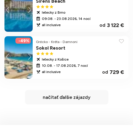
Sirens Beach
letecky z Brno
09.08. - 23.08.2026, 14 nocí
3 122 €
od
all inclusive
-49%
Grécko
-
Kréta
-
Damnoni
Sokol Resort
letecky z Košice
10.08. - 17.08.2026, 7 nocí
729 €
od
all inclusive
načítať ďalšie zájazdy