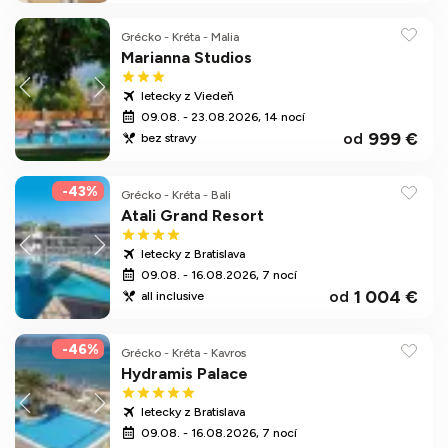
Grécko
-
Kréta
-
Malia
Marianna Studios
letecky z Viedeň
09.08. - 23.08.2026, 14 nocí
999 €
od
bez stravy
-43%
Grécko
-
Kréta
-
Bali
Atali Grand Resort
letecky z Bratislava
09.08. - 16.08.2026, 7 nocí
1 004 €
od
all inclusive
-46%
Grécko
-
Kréta
-
Kavros
Hydramis Palace
letecky z Bratislava
09.08. - 16.08.2026, 7 nocí