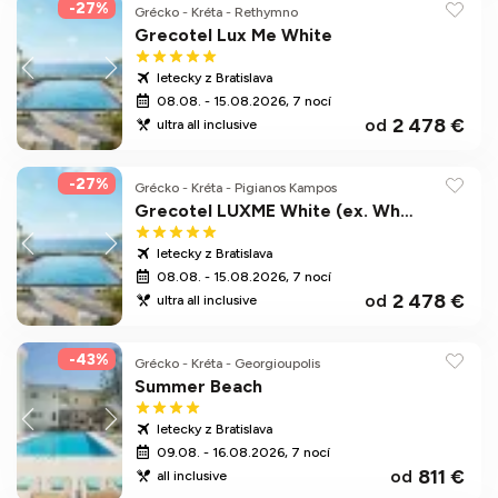
-27%
Grécko
-
Kréta
-
Rethymno
Grecotel Lux Me White
letecky z Bratislava
08.08. - 15.08.2026, 7 nocí
2 478 €
od
ultra all inclusive
-27%
Grécko
-
Kréta
-
Pigianos Kampos
Grecotel LUXME White (ex. White Palace)
letecky z Bratislava
08.08. - 15.08.2026, 7 nocí
2 478 €
od
ultra all inclusive
-43%
Grécko
-
Kréta
-
Georgioupolis
Summer Beach
letecky z Bratislava
09.08. - 16.08.2026, 7 nocí
811 €
od
all inclusive