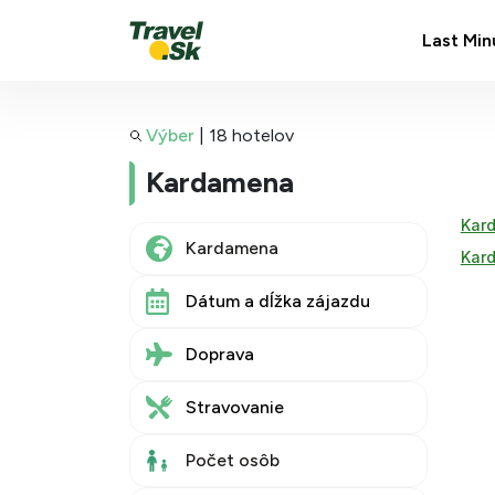
Last Min
Výber
|
18 hotelov
Kardamena
Kard
Kar
Dátum a dĺžka zájazdu
Doprava
Stravovanie
Počet osôb