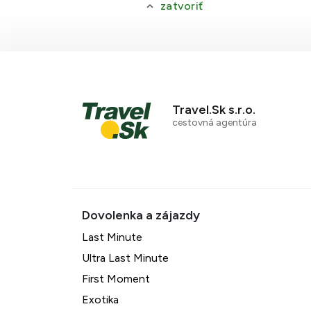
zatvoriť
Travel.Sk s.r.o.
cestovná agentúra
Last Minute
Ultra Last Minute
First Moment
Exotika