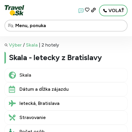
VOLAŤ
AI
Výber
/
Skala
|
2 hotely
Skala - letecky z Bratislavy
Dátum a dĺžka zájazdu
letecká, Bratislava
Stravovanie
Počet osôb