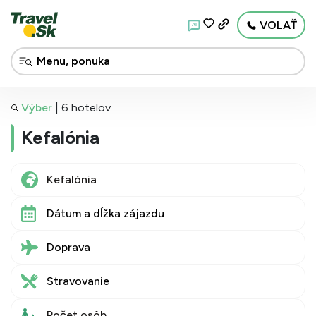
VOLAŤ
AI
Výber
|
6 hotelov
Kefalónia
Dátum a dĺžka zájazdu
Doprava
Stravovanie
Počet osôb