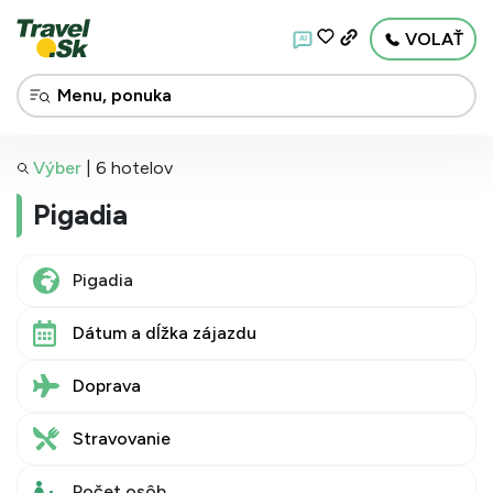
VOLAŤ
AI
Výber
|
6 hotelov
Pigadia
Dátum a dĺžka zájazdu
Doprava
Stravovanie
Počet osôb