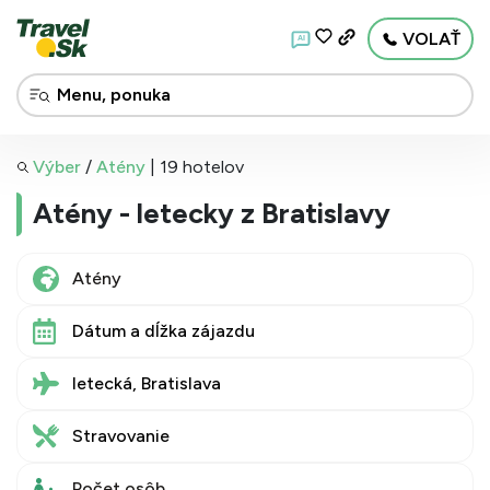
VOLAŤ
AI
Výber
/
Atény
|
19 hotelov
Atény - letecky z Bratislavy
Dátum a dĺžka zájazdu
letecká, Bratislava
Stravovanie
Počet osôb