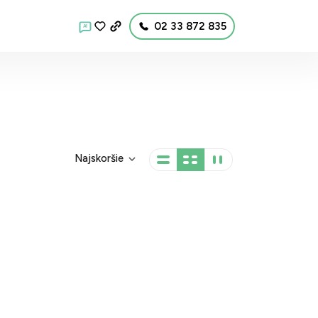
02 33 872 835
AI
Najskoršie