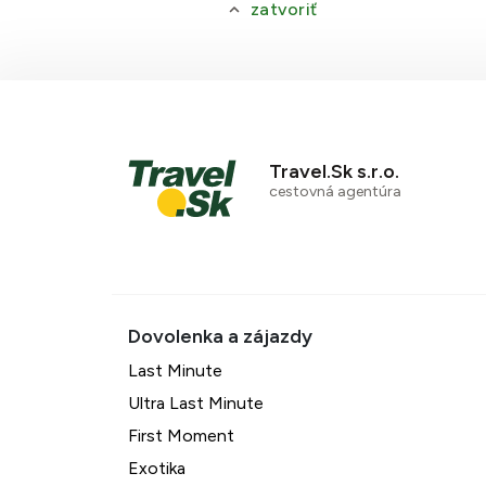
zatvoriť
Travel.Sk s.r.o.
cestovná agentúra
Last Minute
Ultra Last Minute
First Moment
Exotika