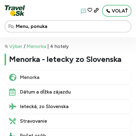
VOLAŤ
AI
Výber
/
Menorka
|
4 hotely
Menorka - letecky zo Slovenska
Dátum a dĺžka zájazdu
letecká, zo Slovenska
Stravovanie
Počet osôb