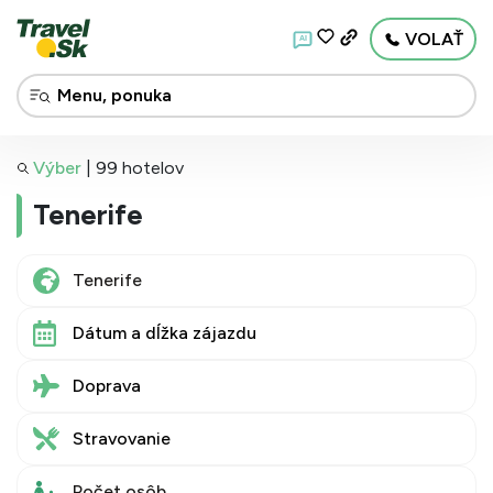
VOLAŤ
AI
Výber
|
99 hotelov
Tenerife
Dátum a dĺžka zájazdu
Doprava
Stravovanie
Počet osôb