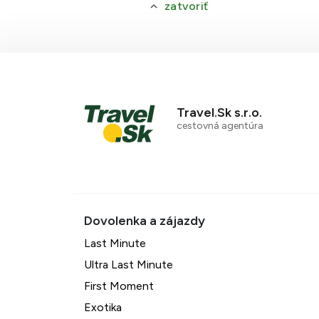
zatvoriť
Travel.Sk s.r.o.
cestovná agentúra
Last Minute
Ultra Last Minute
First Moment
Exotika