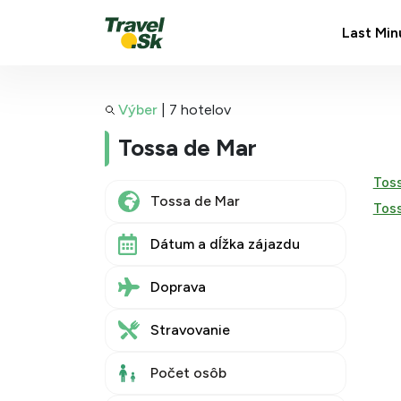
Last Min
Výber
|
7 hotelov
Tossa de Mar
Toss
Toss
Dátum a dĺžka zájazdu
Doprava
Stravovanie
Počet osôb