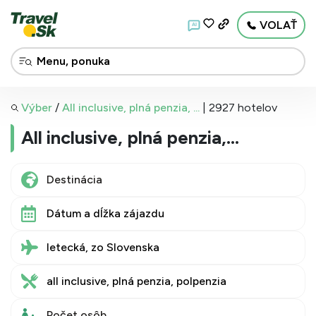
VOLAŤ
AI
Výber
/
All inclusive, plná penzia, ...
|
2927 hotelov
All inclusive, plná penzia,
polpenzia - letecky zo Slovenska -
do 500 EUR
Dátum a dĺžka zájazdu
letecká, zo Slovenska
all inclusive, plná penzia, polpenzia
Počet osôb