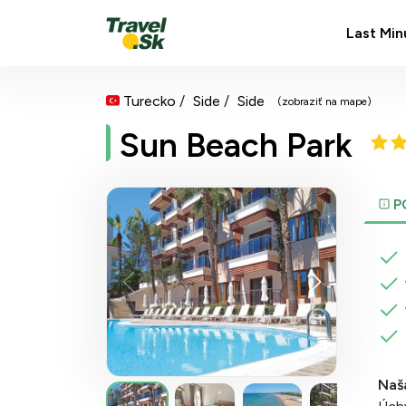
Last Min
Turecko
Side
Side
(zobraziť na mape)
Sun Beach Park
P
Naš