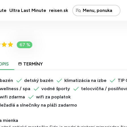
ute
Ultra Last Minute
reisen.sk
67 %
OPIS
TERMÍNY
bazén
detský bazén
klimatizácia na izbe
TIP
wellness / spa
vodné športy
telocvičňa / posilňov
wifi zdarma
wifi za poplatok
ležadlá a slnečníky na pláži zadarmo
a mienka