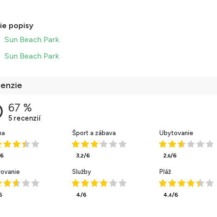
ie popisy
Sun Beach Park
Sun Beach Park
enzie
ha
Šport a zábava
Ubytovanie
/6
3
/6
2
/6
,2
,6
vovanie
Služby
Pláž
6
4/6
4
/6
,4