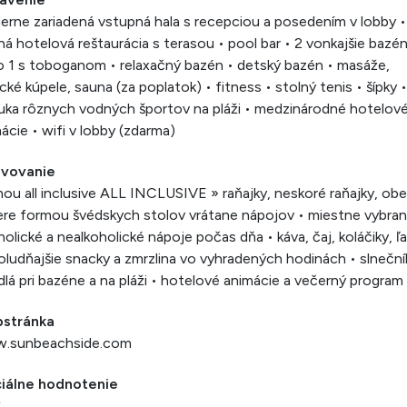
rne zariadená vstupná hala s recepciou a posedením v lobby •
ná hotelová reštaurácia s terasou • pool bar • 2 vonkajšie bazén
 1 s toboganom • relaxačný bazén • detský bazén • masáže,
cké kúpele, sauna (za poplatok) • fitness • stolný tenis • šípky •
ka rôznych vodných športov na pláži • medzinárodné hotelov
ácie • wifi v lobby (zdarma)
avovanie
ou all inclusive ALL INCLUSIVE » raňajky, neskoré raňajky, obe
re formou švédskych stolov vrátane nápojov • miestne vybra
holické a nealkoholické nápoje počas dňa • káva, čaj, koláčiky, ľ
ludňajšie snacky a zmrzlina vo vyhradených hodinách • slneční
dlá pri bazéne a na pláži • hotelové animácie a večerný program
stránka
.sunbeachside.com
ciálne hodnotenie
*