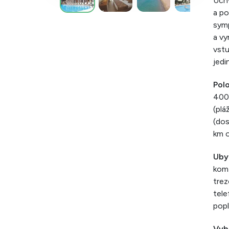
Úchv
a po
symp
a vy
vstu
jed
Pol
400
(plá
(do
km o
Uby
komf
trez
tele
popl
Vyb