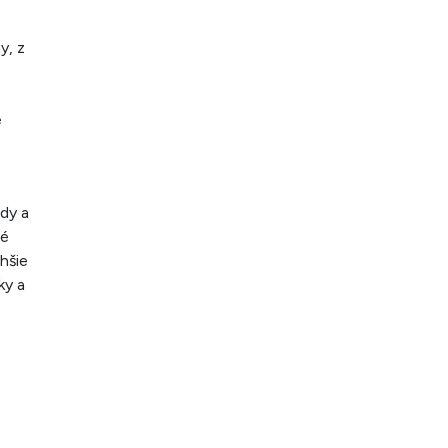
y, z
é
dy a
né
ahšie
ky a