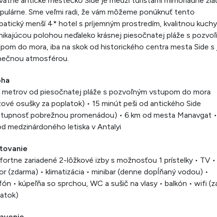
atné antické mestečko Side je medzi turistami mimoriadne ži
pulárne. Sme veľmi radi, že vám môžeme ponúknuť tento
atický menší 4* hotel s príjemným prostredím, kvalitnou kuch
nikajúcou polohou neďaleko krásnej piesočnatej pláže s pozvo
pom do mora, iba na skok od historického centra mesta Side s
inečnou atmosférou.
oha
 metrov od piesočnatej pláže s pozvoľným vstupom do mora
žové osušky za poplatok) • 15 minút peši od antického Side
stupnosť pobrežnou promenádou) • 6 km od mesta Manavgat 
d medzinárdoného letiska v Antalyi
tovanie
ortne zariadené 2-lôžkové izby s možnosťou 1 prístelky • TV •
or (zdarma) • klimatizácia • minibar (denne dopĺňaný vodou) •
fón • kúpeľňa so sprchou, WC a sušič na vlasy • balkón • wifi (z
atok)
avenie