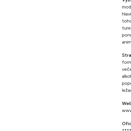
mode
hlav
toho
ture
ponu
anim
Str
form
veče
alko
popo
leža
Web
www
Ofi
***