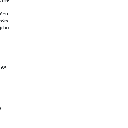
adané
yňou
ľným
 jeho
• 65
a