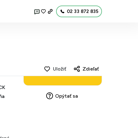
02 33 872 835
AI
Uložiť
Zdieľať
 CK
Opýtať sa
ňa