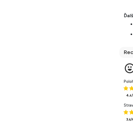
Ďalš
Rec
Polo
4
,4
Stra
3
/
,6