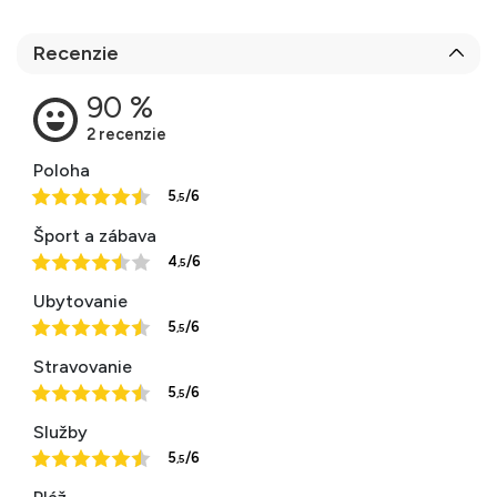
Recenzie
Poloha
5
/6
,5
Šport a zábava
4
/6
,5
Ubytovanie
5
/6
,5
Stravovanie
5
/6
,5
Služby
5
/6
,5