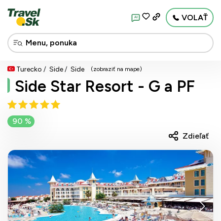
VOLAŤ
AI
Turecko
Side
Side
(zobraziť na mape)
Side Star Resort - G a PF
90 %
Zdieľať