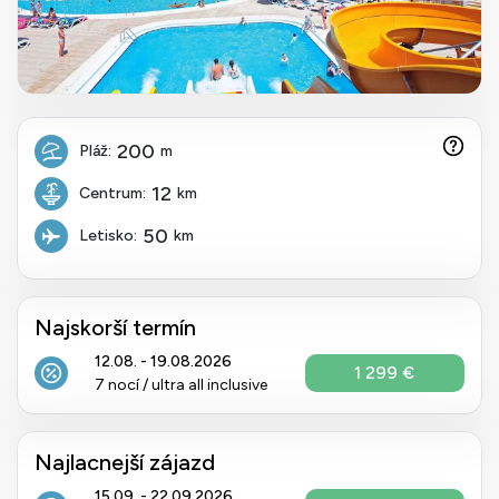
200
Pláž:
m
12
Centrum:
km
50
Letisko:
km
Najskorší termín
12.08. - 19.08.2026
1 299 €
7 nocí / ultra all inclusive
Najlacnejší zájazd
15.09. - 22.09.2026