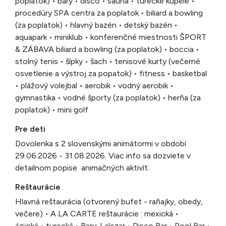
poplatok) • bary • disco • sauna • turecké kúpele •
procedúry SPA centra za poplatok • biliard a bowling
(za poplatok) • hlavný bazén • detský bazén •
aquapark • miniklub • konferenčné miestnosti ŠPORT
& ZÁBAVA biliard a bowling (za poplatok) • boccia •
stolný tenis • šípky • šach • tenisové kurty (večerné
osvetlenie a výstroj za popatok) • fitness • basketbal
• plážový volejbal • aerobik • vodný aerobik •
gymnastika • vodné športy (za poplatok) • herňa (za
poplatok) • mini golf
Pre deti
Dovolenka s 2 slovenskými animátormi v období
29.06.2026 - 31.08.2026. Viac info sa dozviete v
detailnom popise animačných aktivít.
Reštaurácie
Hlavná reštaurácia (otvorený bufet - raňajky, obedy,
večere) • A LA CARTE reštaurácie : mexická •
ázijská • turecká • Bary: Lalezar • Disco Bar • Pool Bar •