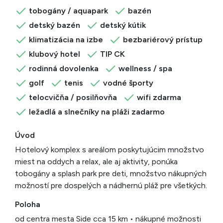
tobogány / aquapark
bazén
detský bazén
detský kútik
klimatizácia na izbe
bezbariérový prístup
klubový hotel
TIP CK
rodinná dovolenka
wellness / spa
golf
tenis
vodné športy
telocvičňa / posilňovňa
wifi zdarma
ležadlá a slnečníky na pláži zadarmo
Úvod
Hotelový komplex s areálom poskytujúcim množstvo
miest na oddych a relax, ale aj aktivity, ponúka
tobogány a splash park pre deti, množstvo nákupných
možností pre dospelých a nádhernú pláž pre všetkých.
Poloha
od centra mesta Side cca 15 km • nákupné možnosti