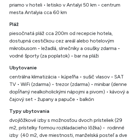
priamo v hoteli • letisko v Antalyi 50 km • centrum
mesta Antalyia cca 60 km
Pláž
piesočnatá pláž cca 200m od recepcie hotela,
dostupná cestičkou cez areál alebo hotelovým
mikrobusom • ležadlá, slnečníky a osušky zdarma •
vodné športy (za poplatok) • bar na pláži
Ubytovanie
centrálna klimatizácia • kúpeľňa • sušič vlasov • SAT
TV • WiFi (zdarma) • trezor (zdarma) • minibar (denne
dopĺňaný nealkoholickými nápojmi a pivom) • kávový a
čajový set • župany a papuče • balkón
Typy ubytovania
dvojlôžkové izby s možnosťou dvoch prísteliek (29
m2, prístelky formou rozkladacieho lôžka) • rodinné
izby (40 m2, dve miestnosti, manželská posteľ a dve