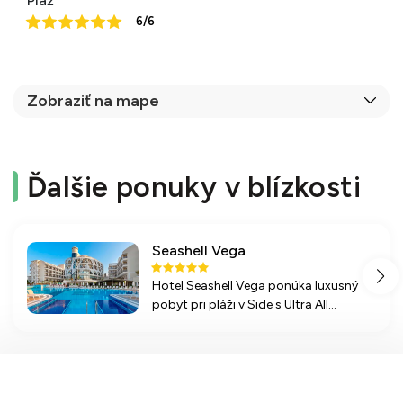
Pláž
6/6
Zobraziť na mape
Ďalšie ponuky v blízkosti
Seashell Vega
Hotel Seashell Vega ponúka luxusný
pobyt pri pláži v Side s Ultra All
Inclusive koncepciou a širokým
spektrom služieb vrátane bazénov a
wellness centra.