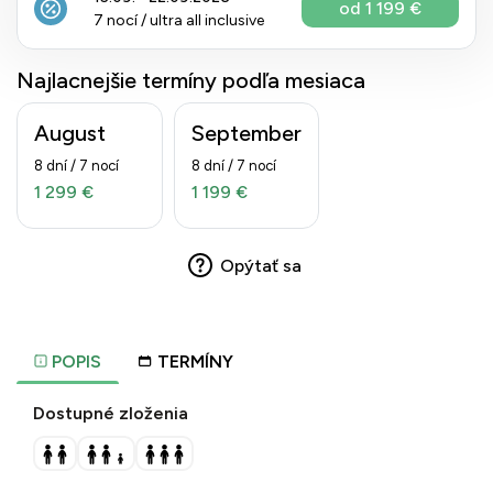
od 1 199 €
7 nocí / ultra all inclusive
Najlacnejšie termíny podľa mesiaca
August
September
8 dní / 7 nocí
8 dní / 7 nocí
1 299 €
1 199 €
Opýtať sa
POPIS
TERMÍNY
Dostupné zloženia