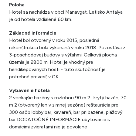
Poloha
Hotel sa nachádza v obci Manavgat. Letisko Antalya
je od hotela vzdialené 60 km.
Základné informácie
Hotel bol otvorený v roku 2015, posledná
rekonštrukcia bola vykonaná v roku 2018. Pozostáva z
3-poschodovej budovy s výťahmi. Celková plocha
územia je 2800 m. Hotel je vhodný pre
hendikepovaných hostí - túto skutočnosť je
potrebné preveriť v CK.
Vybavenie hotela
2 vonkajšie bazény s rozlohou 90 m 2 . krytý bazén, 70
m 2 (otvorený len v zimnej sezóne) reštaurácia pre
300 osôb lobby bar, kaviareň, bar pri bazéne, plážový
bar DODATOČNÉ INFORMÁCIE ubytovanie s
domácimi zvieratami nie je povolene