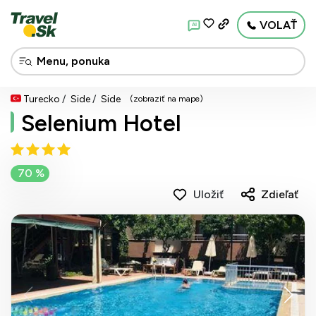
VOLAŤ
AI
Turecko
Side
Side
(zobraziť na mape)
Selenium Hotel
70 %
Uložiť
Zdieľať