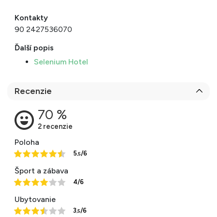
Kontakty
90 2427536070
Ďalší popis
Selenium Hotel
Recenzie
Poloha
5
/6
,5
Šport a zábava
4/6
Ubytovanie
3
/6
,5