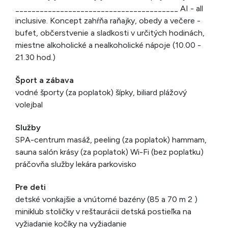
________________________________________ AI - all
inclusive. Koncept zahŕňa raňajky, obedy a večere -
bufet, občerstvenie a sladkosti v určitých hodinách,
miestne alkoholické a nealkoholické nápoje (10.00 -
21.30 hod.)
Šport a zábava
vodné športy (za poplatok) šípky, biliard plážový
volejbal
Služby
SPA-centrum masáž, peeling (za poplatok) hammam,
sauna salón krásy (za poplatok) Wi-Fi (bez poplatku)
práčovňa služby lekára parkovisko
Pre deti
detské vonkajšie a vnútorné bazény (85 a 70 m 2 )
miniklub stoličky v reštaurácii detská postieľka na
vyžiadanie kočíky na vyžiadanie