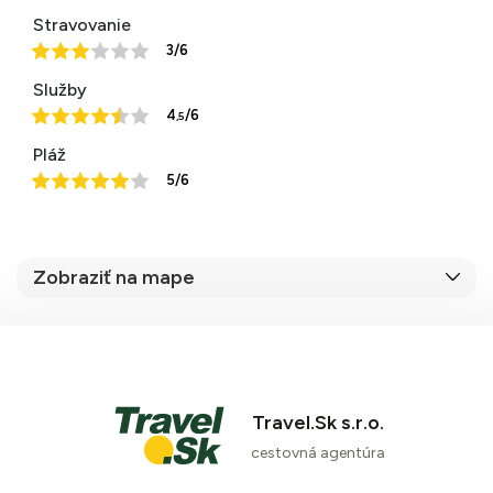
Stravovanie
3/6
Služby
4
/6
,5
Pláž
5/6
Zobraziť na mape
Travel.Sk s.r.o.
70 %
cestovná agentúra
2 recenzie