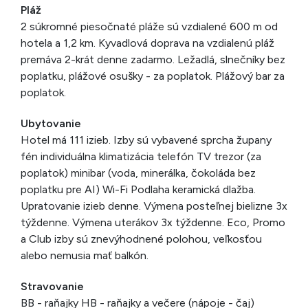
Pláž
2 súkromné piesočnaté pláže sú vzdialené 600 m od
hotela a 1,2 km. Kyvadlová doprava na vzdialenú pláž
premáva 2-krát denne zadarmo. Ležadlá, slnečníky bez
poplatku, plážové osušky - za poplatok. Plážový bar za
poplatok.
Ubytovanie
Hotel má 111 izieb. Izby sú vybavené sprcha župany
fén individuálna klimatizácia telefón TV trezor (za
poplatok) minibar (voda, minerálka, čokoláda bez
poplatku pre AI) Wi-Fi Podlaha keramická dlažba.
Upratovanie izieb denne. Výmena posteľnej bielizne 3x
týždenne. Výmena uterákov 3x týždenne. Eco, Promo
a Club izby sú znevýhodnené polohou, veľkosťou
alebo nemusia mať balkón.
Stravovanie
BB - raňajky HB - raňajky a večere (nápoje - čaj)