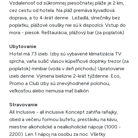
Vzdialenosť od súkromnej piesočnatej pláže je 2 km,
cez cestu od hotela. Na pláž premáva kyvadlová
doprava, a to 4-krát denne . Ležadlá, slnečníky bez
poplatku, plážové osušky nie sú k dispozícii. Vstup do
mora - piesok. Reštaurácia, plážový bar (za poplatok).
Ubytovanie
Hotel má 73 izieb. Izby sú vybavené klimatizácia TV
sprcha, vaňa sušič vlasov kúpeľňové doplnky trezor (za
poplatok) minibar (voda v deň príchodu) Upratovanie
izieb denne. Výmena bielizne 2-krát týždenne. Eco,
Promo a Club izby sú znevýhodnené polohou,
veľkosťou alebo nemusia mať balkón.
Stravovanie
All Inclusive - all inclusive Koncept zahŕňa raňajky,
obed a večeru formou bufetu, prestávku na kávu,
miestne alkoholické a nealkoholické nápoje (1000 -
2200). Len 1 nápoj na osobu za noc. Všetky