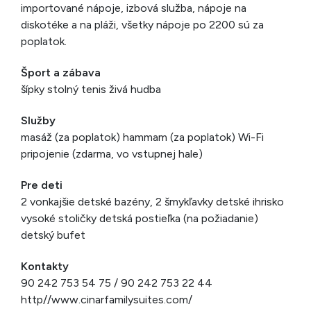
importované nápoje, izbová služba, nápoje na
diskotéke a na pláži, všetky nápoje po 2200 sú za
poplatok.
Šport a zábava
šípky stolný tenis živá hudba
Služby
masáž (za poplatok) hammam (za poplatok) Wi-Fi
pripojenie (zdarma, vo vstupnej hale)
Pre deti
2 vonkajšie detské bazény, 2 šmykľavky detské ihrisko
vysoké stoličky detská postieľka (na požiadanie)
detský bufet
Kontakty
90 242 753 54 75 / 90 242 753 22 44
http//www.cinarfamilysuites.com/