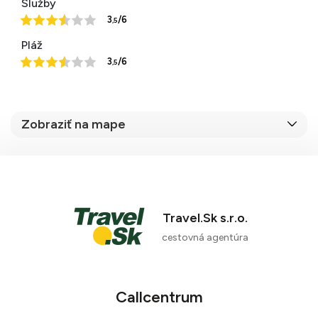
Služby
3
/6
,5
Pláž
3
/6
,5
Zobraziť na mape
51 %
Travel.Sk s.r.o.
cestovná agentúra
2 recenzie
Callcentrum