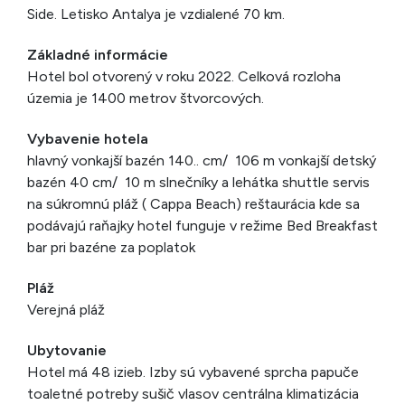
Side. Letisko Antalya je vzdialené 70 km.
Základné informácie
Hotel bol otvorený v roku 2022. Celková rozloha
územia je 1400 metrov štvorcových.
Vybavenie hotela
hlavný vonkajší bazén 140.. cm/ 106 m vonkajší detský
bazén 40 cm/ 10 m slnečníky a lehátka shuttle servis
na súkromnú pláž ( Cappa Beach) reštaurácia kde sa
podávajú raňajky hotel funguje v režime Bed Breakfast
bar pri bazéne za poplatok
Pláž
Verejná pláž
Ubytovanie
Hotel má 48 izieb. Izby sú vybavené sprcha papuče
toaletné potreby sušič vlasov centrálna klimatizácia