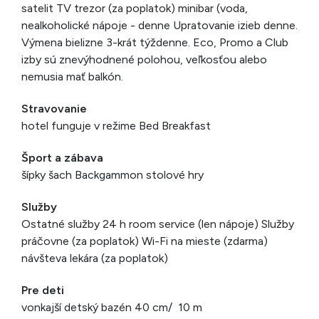
satelit TV trezor (za poplatok) minibar (voda,
nealkoholické nápoje - denne Upratovanie izieb denne.
Výmena bielizne 3-krát týždenne. Eco, Promo a Club
izby sú znevýhodnené polohou, veľkosťou alebo
nemusia mať balkón.
Stravovanie
hotel funguje v režime Bed Breakfast
Šport a zábava
šípky šach Backgammon stolové hry
Služby
Ostatné služby 24 h room service (len nápoje) Služby
práčovne (za poplatok) Wi-Fi na mieste (zdarma)
návšteva lekára (za poplatok)
Pre deti
vonkajší detský bazén 40 cm/ 10 m