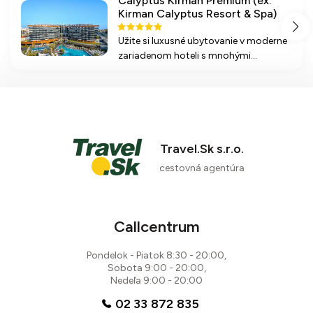
Calyptus Kirman Premium (ex.
Kirman Calyptus Resort & Spa)
Užite si luxusné ubytovanie v moderne
zariadenom hoteli s mnohými
aktivitami, blízkosťou pláže a skvelým
stravovaním formou ultra all inclusive
pre nezabudnuteľnú dovolenku.
Travel.Sk s.r.o.
cestovná agentúra
Callcentrum
Pondelok - Piatok 8:30 - 20:00,
Sobota 9:00 - 20:00,
Nedeľa 9:00 - 20:00
02 33 872 835