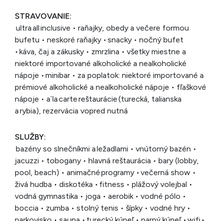
STRAVOVANIE:
ultra all inclusive • raňajky, obedy a večere formou
bufetu • neskoré raňajky • snacky • nočný bufet
• káva, čaj a zákusky • zmrzlina • všetky miestne a
niektoré importované alkoholické a nealkoholické
nápoje • minibar • za poplatok: niektoré importované a
prémiové alkoholické a nealkoholické nápoje • fľaškové
nápoje • a´la carte reštaurácie (turecká, talianska
a rybia), rezervácia vopred nutná
SLUŽBY:
bazény so slnečníkmi a ležadlami • vnútorný bazén •
jacuzzi • tobogany • hlavná reštaurácia • bary (lobby,
pool, beach) • animačné programy • večerná show •
živá hudba • diskotéka • fitness • plážový volejbal •
vodná gymnastika • joga • aerobik • vodné pólo •
boccia • zumba • stolný tenis • šípky • vodné hry •
parkovisko • sauna • turecký kúpeľ • parný kúpeľ • wifi •