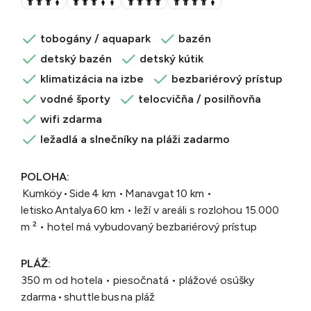
tobogány / aquapark
bazén
detský bazén
detský kútik
klimatizácia na izbe
bezbariérový prístup
vodné športy
telocvičňa / posilňovňa
wifi zdarma
ležadlá a slnečníky na pláži zadarmo
POLOHA:
Kumköy • Side 4 km • Manavgat 10 km •
letisko Antalya 60 km • leží v areáli s rozlohou 15.000
m ² • hotel má vybudovaný bezbariérový prístup
PLÁŽ:
350 m od hotela • piesočnatá • plážové osúšky
zdarma • shuttle bus na pláž