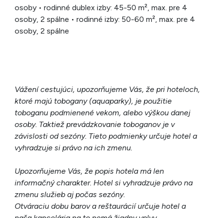
osoby • rodinné dublex izby: 45-50 m², max. pre 4
osoby, 2 spálne • rodinné izby: 50-60 m², max. pre 4
osoby, 2 spálne
Vážení cestujúci, upozorňujeme Vás, že pri hoteloch,
ktoré majú tobogany (aquaparky), je použitie
toboganu podmienené vekom, alebo výškou danej
osoby. Taktiež prevádzkovanie toboganov je v
závislosti od sezóny. Tieto podmienky určuje hotel a
vyhradzuje si právo na ich zmenu.
Upozorňujeme Vás, že popis hotela má len
informačný charakter. Hotel si vyhradzuje právo na
zmenu služieb aj počas sezóny.
Otváraciu dobu barov a reštaurácií určuje hotel a
naša kancelária na to nemá žiadny vplyv.