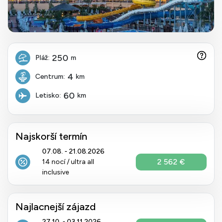
250
Pláž:
m
4
Centrum:
km
60
Letisko:
km
Najskorší termín
07.08. - 21.08.2026
2 562 €
14 nocí / ultra all
inclusive
Najlacnejší zájazd
27.10. - 03.11.2026