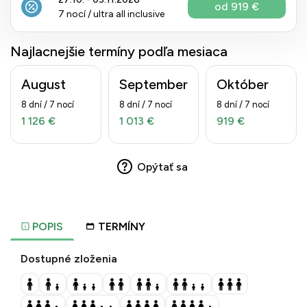
od 919 €
7 nocí / ultra all inclusive
Najlacnejšie termíny podľa mesiaca
August
September
Október
8 dní / 7 nocí
8 dní / 7 nocí
8 dní / 7 nocí
1 126 €
1 013 €
919 €
Opýtať sa
POPIS
TERMÍNY
Dostupné zloženia