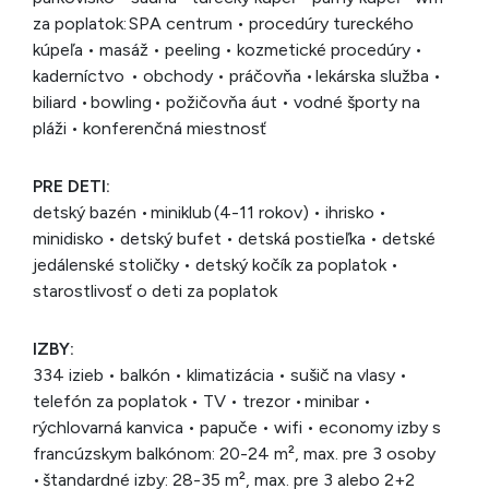
za poplatok: SPA centrum • procedúry tureckého
kúpeľa • masáž • peeling • kozmetické procedúry •
kaderníctvo • obchody • práčovňa • lekárska služba •
biliard • bowling • požičovňa áut • vodné športy na
pláži • konferenčná miestnosť
PRE DETI:
detský bazén • miniklub (4-11 rokov) • ihrisko •
minidisko • detský bufet • detská postieľka • detské
jedálenské stoličky • detský kočík za poplatok •
starostlivosť o deti za poplatok
IZBY:
334 izieb • balkón • klimatizácia • sušič na vlasy •
telefón za poplatok • TV • trezor • minibar •
rýchlovarná kanvica • papuče • wifi • economy izby s
francúzskym balkónom: 20-24 m², max. pre 3 osoby
• štandardné izby: 28-35 m², max. pre 3 alebo 2+2