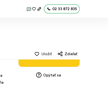
02 33 872 835
AI
Uložiť
Zdieľať
Opýtať sa
ka
ňa