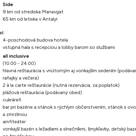
Side
9 km od strediska Manavgat
65 km od letiska v Antalyi
l:
4-poschodová budova hotela
vstupná hala s recepciou a lobby barom so službami
all inclusive
(10.00 - 24.00)
hlavná reštaurácia s vnútorným aj vonkajším sedením (podáva
raňajky a večera)
2 à la carte reštaurácie (nutná rezervácia, za poplatok)
plážová reštaurácia (podávaný obed)
cukráreň
bar pri bazéne a stánok s rýchlym občerstvením, stánok s ov
a zmrzlinou
amfiteáter
vonkajší bazén s ležadlami a slnečníkmi, šmykľavky, detský baz