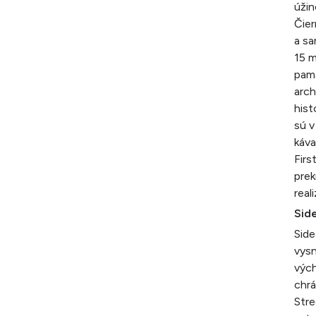
úžin
Čier
a sa
15 m
pam
arch
hist
sú v
káva
Firs
prek
real
Sid
Side
vysn
vých
chrá
Stre