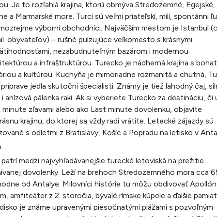
ou. Je to rozľahlá krajina, ktorú obmýva Stredozemné, Egejské,
ne a Marmarské more. Turci sú veľmi priateľskí, milí, spontánni ľu
mo­zrejme výborní obchodníci. Najväčším mestom je Istanbul (
il. obyvateľov) – rušné pulzujúce veľkomesto s krásnymi
ätihodnosťami, nezabudnuteľným bazá­rom i modernou
itektúrou a infraštruktúrou. Turecko je nádherná krajina s boha
óriou a kultúrou. Kuchyňa je mimoriadne rozmanitá a chutná, Tu
 príprave jedla skutoční špecialisti. Známy je tiež lahodný čaj, si
 i anízová pálenka raki. Ak si vyberiete Turecko za destináciu, či 
t minute zľavami alebo ako Last minute dovolenku, objavíte
rásnu krajinu, do ktorej sa vždy radi vrátite. Letecké zá­jazdy sú
izované s odletmi z Bratislavy, Košíc a Popradu na letisko v Antal
e
 patrí medzi najvyhľadávanejšie turecké letoviská na prežitie
ívanej dovolenky. Leží na brehoch Stredozemného mora cca 6
odne od Antalye. Milovníci histórie tu môžu obdivovať Apolló
m, amfiteáter z 2. storočia, bývalé rímske kúpele a ďalšie pamiat
disko je známe upravenými piesočnatými pláža­mi s pozvoľným