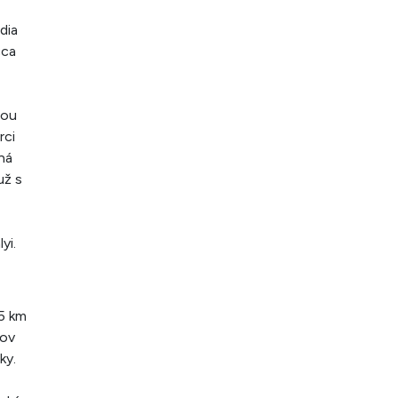
dia
cca
tou
rci
lná
už s
yi.
5 km
nov
ky.