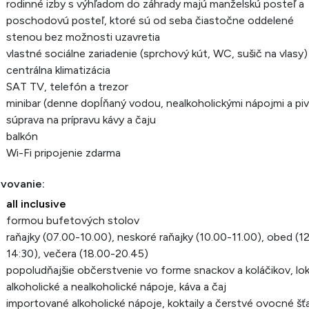
rodinné izby s výhľadom do záhrady majú manželskú posteľ a
poschodovú posteľ, ktoré sú od seba čiastočne oddelené
stenou bez možnosti uzavretia
vlastné sociálne zariadenie (sprchový kút, WC, sušič na vlasy)
centrálna klimatizácia
SAT TV, telefón a trezor
minibar (denne dopĺňaný vodou, nealkoholickými nápojmi a pi
súprava na prípravu kávy a čaju
balkón
Wi-Fi pripojenie zdarma
avovanie:
all inclusive
formou bufetových stolov
raňajky (07.00-10.00), neskoré raňajky (10.00-11.00), obed (1
14:30), večera (18.00-20.45)
popoludňajšie občerstvenie vo forme snackov a koláčikov, lo
alkoholické a nealkoholické nápoje, káva a čaj
importované alkoholické nápoje, koktaily a čerstvé ovocné šť