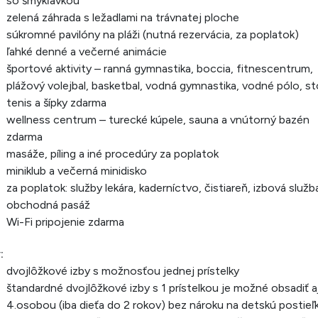
so šmykľavkou
zelená záhrada s ležadlami na trávnatej ploche
súkromné pavilóny na pláži (nutná rezervácia, za poplatok)
ľahké denné a večerné animácie
športové aktivity – ranná gymnastika, boccia, fitnescentrum,
plážový volejbal, basketbal, vodná gymnastika, vodné pólo, st
tenis a šípky zdarma
wellness centrum – turecké kúpele, sauna a vnútorný bazén
zdarma
masáže, píling a iné procedúry za poplatok
miniklub a večerná minidisko
za poplatok: služby lekára, kaderníctvo, čistiareň, izbová služb
obchodná pasáž
Wi-Fi pripojenie zdarma
:
dvojlôžkové izby s možnosťou jednej prístelky
štandardné dvojlôžkové izby s 1 prístelkou je možné obsadiť a
4.osobou (iba dieťa do 2 rokov) bez nároku na detskú postieľ