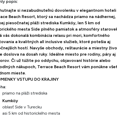
ly popis:
hutnajte si nezabudnuteľnú dovolenku v elegantnom hoteli
race Beach Resort, ktorý sa nachádza priamo na nádhernej,
kej piesočnatej pláži strediska Kumköy, len 5 km od
torického mesta Side plného pamiatok a atmosféry starove
á vás dokonalá kombinácia relaxu pri mori, komfortného
ovania a kvalitných all inclusive služieb, ktoré potešia aj
čnejších hostí. Navyše obchody, reštaurácie a miestny živo
 doslova na dosah ruky. Ideálne miesto pre rodiny, páry aj
orov. Či už túžite po oddychu, objavovaní histórie alebo
odlných nákupoch, Terrace Beach Resort vám ponúkne vše
ednom mieste.
MIENKY VSTUPU DO KRAJINY
oha:
priamo na pláži strediska
Kumköy
oblasť Side v Turecku
asi 5 km od historického mesta