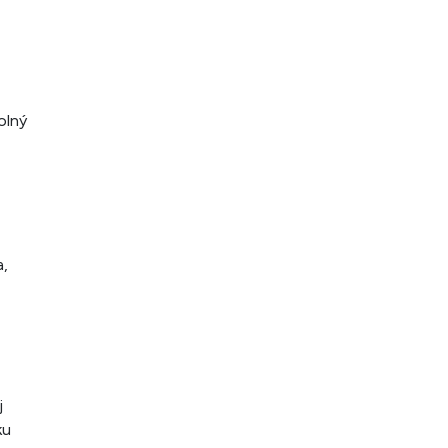
olný
a,
j
ku