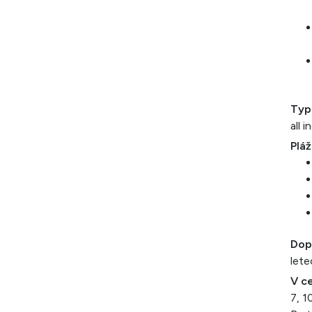
Typ
all i
Pláž
Dop
lete
V ce
7, 1