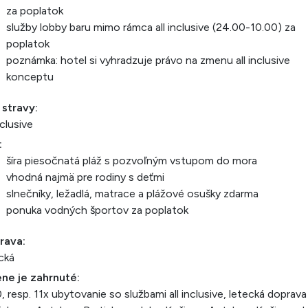
za poplatok
služby lobby baru mimo rámca all inclusive (24.00-10.00) za
poplatok
poznámka: hotel si vyhradzuje právo na zmenu all inclusive
konceptu
 stravy:
nclusive
:
šíra piesočnatá pláž s pozvoľným vstupom do mora
vhodná najmä pre rodiny s deťmi
slnečníky, ležadlá, matrace a plážové osušky zdarma
ponuka vodných športov za poplatok
rava:
cká
ne je zahrnuté:
0, resp. 11x ubytovanie so službami all inclusive, letecká doprava