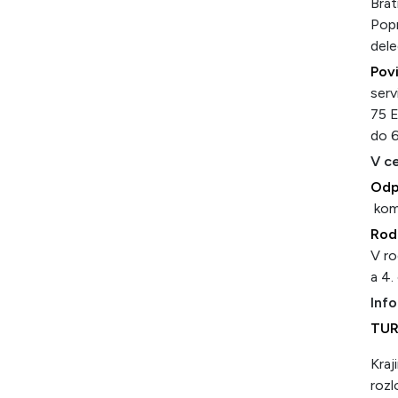
Brat
Popr
dele
Povi
serv
75 E
do 6
V ce
Odp
kom
Rod
V ro
a 4.
Info
TU
Kraj
rozl