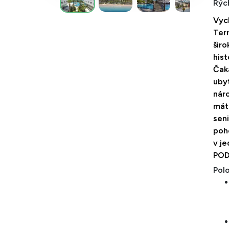
Rých
Vyc
Ter
širo
his
Čak
ubyt
náro
máte
seni
poh
v j
POD
Pol