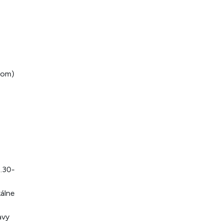
vom)
2.30-
kálne
avy