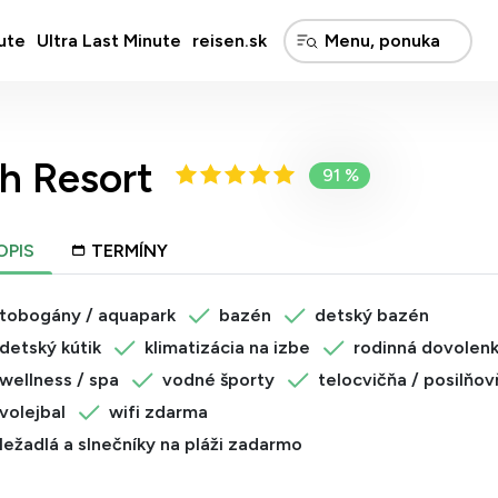
ute
Ultra Last Minute
reisen.sk
h Resort
91 %
OPIS
TERMÍNY
tobogány / aquapark
bazén
detský bazén
detský kútik
klimatizácia na izbe
rodinná dovolen
wellness / spa
vodné športy
telocvičňa / posilňov
volejbal
wifi zdarma
ležadlá a slnečníky na pláži zadarmo