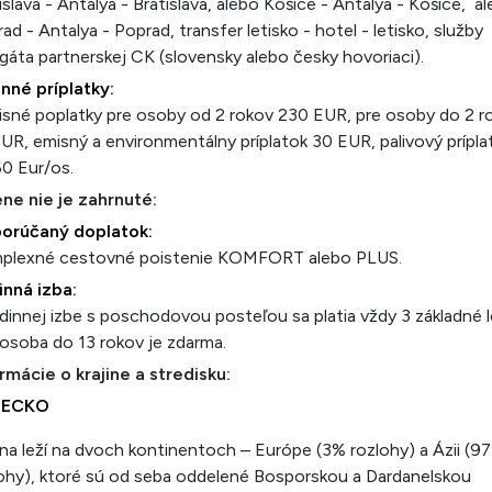
islava - Antalya - Bratislava, alebo Košice - Antalya - Košice, a
ad - Antalya - Poprad, transfer letisko - hotel - letisko, služby
gáta partnerskej CK (slovensky alebo česky hovoriaci).
nné príplatky:
isné poplatky pre osoby od 2 rokov 230 EUR, pre osoby do 2 r
UR, emisný a environmentálny príplatok 30 EUR, palivový prípla
0 Eur/os.
ne nie je zahrnuté:
orúčaný doplatok:
plexné cestovné poistenie KOMFORT alebo PLUS.
inná izba:
dinnej izbe s poschodovou posteľou sa platia vždy 3 základné 
 osoba do 13 rokov je zdarma.
rmácie o krajine a stredisku:
RECKO
ina leží na dvoch kontinentoch – Európe (3% rozlohy) a Ázii (9
ohy), ktoré sú od seba oddelené Bosporskou a Dardanelskou