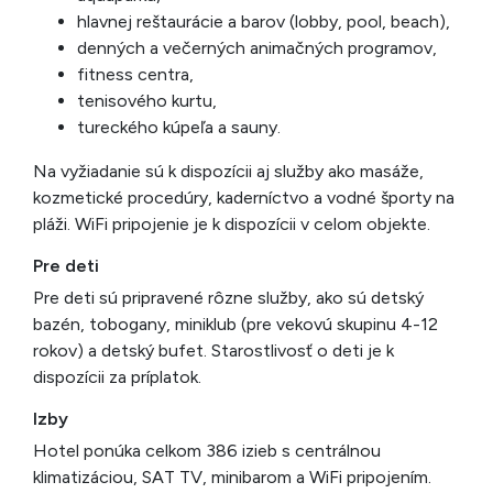
hlavnej reštaurácie a barov (lobby, pool, beach),
denných a večerných animačných programov,
fitness centra,
tenisového kurtu,
tureckého kúpeľa a sauny.
Na vyžiadanie sú k dispozícii aj služby ako masáže,
kozmetické procedúry, kaderníctvo a vodné športy na
pláži. WiFi pripojenie je k dispozícii v celom objekte.
Pre deti
Pre deti sú pripravené rôzne služby, ako sú detský
bazén, tobogany, miniklub (pre vekovú skupinu 4-12
rokov) a detský bufet. Starostlivosť o deti je k
dispozícii za príplatok.
Izby
Hotel ponúka celkom 386 izieb s centrálnou
klimatizáciou, SAT TV, minibarom a WiFi pripojením.