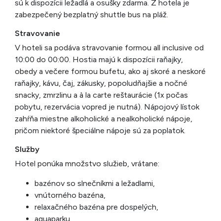
sú k dispozícii ležadlá a osušky zdarma. Z hotela je
zabezpečený bezplatný shuttle bus na pláž.
Stravovanie
V hoteli sa podáva stravovanie formou all inclusive od
10:00 do 00:00. Hostia majú k dispozícii raňajky,
obedy a večere formou bufetu, ako aj skoré a neskoré
raňajky, kávu, čaj, zákusky, popoludňajšie a nočné
snacky, zmrzlinu a à la carte reštaurácie (1x počas
pobytu, rezervácia vopred je nutná). Nápojový lístok
zahŕňa miestne alkoholické a nealkoholické nápoje,
pričom niektoré špeciálne nápoje sú za poplatok.
Služby
Hotel ponúka množstvo služieb, vrátane:
bazénov so slnečníkmi a ležadlami,
vnútorného bazéna,
relaxačného bazéna pre dospelých,
aquaparku,