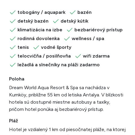
tobogány / aquapark
bazén
detský bazén
detský kútik
klimatizácia na izbe
bezbariérový prístup
rodinná dovolenka
wellness / spa
tenis
vodné športy
telocvičňa / posilňovňa
wifi zdarma
ležadlá a slnečníky na pláži zadarmo
Poloha
Dream World Aqua Resort & Spa sa nachádza v
Kumköy, približne 55 km od letiska Antalya. V blízkosti
hotela sú dostupné miestne autobusy a taxíky,
pričom hotel ponúka aj bezbariérový prístup.
Pláž
Hotel je vzdialený 1 km od piesočnatej pláže, na ktorej