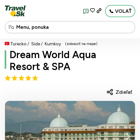
VOLAŤ
AI
Turecko
Side
Kumkoy
(zobraziť na mape)
Dream World Aqua
Resort & SPA
Zdieľať