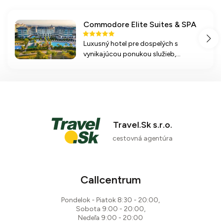
Commodore Elite Suites & SPA
Luxusný hotel pre dospelých s
vynikajúcou ponukou služieb,
priamym prístupom na pláž a širokým
spektrum aktivít. Ideálny pre páry a
novomanželov. Relaxujte a užite si
komfort.
Travel.Sk s.r.o.
cestovná agentúra
Callcentrum
Pondelok - Piatok 8:30 - 20:00,
Sobota 9:00 - 20:00,
Nedeľa 9:00 - 20:00