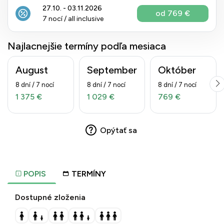
27.10. - 03.11.2026
od 769 €
7 nocí / all inclusive
Najlacnejšie termíny podľa mesiaca
August
September
Október
8 dní / 7 nocí
8 dní / 7 nocí
8 dní / 7 nocí
1 375 €
1 029 €
769 €
Opýtať sa
POPIS
TERMÍNY
Dostupné zloženia