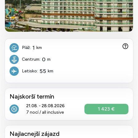
1
Pláž:
km
0
Centrum:
m
55
Letisko:
km
Najskorší termín
21.08. - 28.08.2026
1 423 €
7 nocí / all inclusive
Najlacnejší zájazd