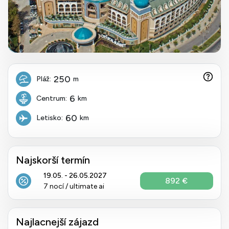
250
Pláž:
m
6
Centrum:
km
60
Letisko:
km
Najskorší termín
19.05. - 26.05.2027
892 €
7 nocí / ultimate ai
Najlacnejší zájazd