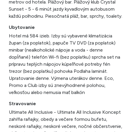
metrov od hotela. Plážový bar. Plážový klub Crystal
Sunset - 5 - 6 minút jazdy kyvadlovým autobusom
každú polhodinu. Piesočnatá pláž, bar, sprchy, toalety.
Ubytovanie
Hotel má 584 izieb. Izby sú vybavené klimatizácia
župan (za poplatok), papuče TV DVD (za poplatok)
minibar (nealkoholické nápoje a voda - denne
dopĺňané) telefón Wi-fi (bez poplatku) sprcha set na
prípravu teplých nápojov kúpeľňové potreby fén
trezor (bez poplatku) pohovka Podlaha laminát.
Upratovanie denne. Výmena uterákov denne. Eco,
Promo a Club izby sú znevýhodnené polohou,
veľkosťou alebo nemusia mať balkón
Stravovanie
Ultimate All Inclusive - Ultimate All Inclusive Koncept
zahŕňa raňajky, obedy a večere formou bufetu,
neskoré raňajky, neskoré večere, nočné občerstvenie,