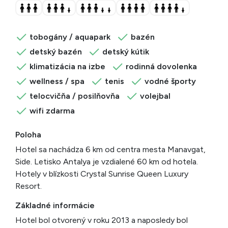
tobogány / aquapark
bazén
detský bazén
detský kútik
klimatizácia na izbe
rodinná dovolenka
wellness / spa
tenis
vodné športy
telocvičňa / posilňovňa
volejbal
wifi zdarma
Poloha
Hotel sa nachádza 6 km od centra mesta Manavgat,
Side. Letisko Antalya je vzdialené 60 km od hotela.
Hotely v blízkosti Crystal Sunrise Queen Luxury
Resort.
Základné informácie
Hotel bol otvorený v roku 2013 a naposledy bol