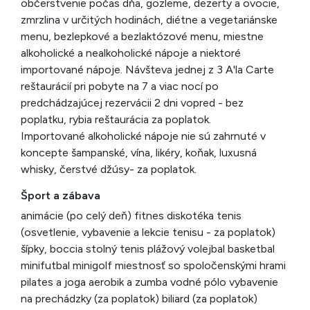
občerstvenie počas dňa, gözleme, dezerty a ovocie,
zmrzlina v určitých hodinách, diétne a vegetariánske
menu, bezlepkové a bezlaktózové menu, miestne
alkoholické a nealkoholické nápoje a niektoré
importované nápoje. Návšteva jednej z 3 A'la Carte
reštaurácií pri pobyte na 7 a viac nocí po
predchádzajúcej rezervácii 2 dni vopred - bez
poplatku, rybia reštaurácia za poplatok.
Importované alkoholické nápoje nie sú zahrnuté v
koncepte šampanské, vína, likéry, koňak, luxusná
whisky, čerstvé džúsy- za poplatok.
Šport a zábava
animácie (po celý deň) fitnes diskotéka tenis
(osvetlenie, vybavenie a lekcie tenisu - za poplatok)
šípky, boccia stolný tenis plážový volejbal basketbal
minifutbal minigolf miestnosť so spoločenskými hrami
pilates a joga aerobik a zumba vodné pólo vybavenie
na prechádzky (za poplatok) biliard (za poplatok)