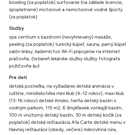
bowling (za poplatok) surfovanie (na základe licencie,
spoplatnené) motorové a nemotorové vodné športy
(za poplatok)
Služby
spa centrum s bazénom (nevyhrievaný) masáže,
peeling (za poplatok) turecký kúpeľ, sauna, parný kúpeľ
salón krásy, kaderníctvo Wi-Fi pripojenie na internet
práčovňa, čistiareň lekárske služby služby fotografa
požičovňa áut
Pre deti
detská postieľka, na vyžiadanie detská animácia v
ruštine, minidiskotéka mini klub (4-12 rokov), maxi klub
(13-16 rokov) detské ihrisko, herňa detský bazén s
vodným parkom, 115 m2, 6 šmykľaviek vonkajší bazén,
100 m vnútorný detský bazén, 30 m detský kočík (za
poplatok) detská reštaurácia A'la Carte detské menu v
hlavnej reštaurácii (obedy, večere) mikrovlnná rúra,