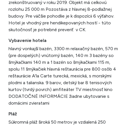
zrekonštruovaný v roku 2019. Objekt má celkovú
rozlohu 25 000 m Pozostáva z hlavnej 8-podlažnej
budovy. Pre väčšie pohodlie je k dispozícii 6 výťahov.
Hotel je vhodný pre hendikepovaných hostí - túto
skutočnosť je potrebné preveriť v CK.
Vybavenie hotela
hlavný vonkajší bazén, 3300 m relaxačný bazén, 570 m
(pre dospelých) vnútorný bazén, 140 m 3 bazény so
šmýkačkami 140 m a 1 bazén so šmýkačkami 115 m,
spolu 11 šmýkačiek hlavná reštaurácia pre 800 osôb 4
reštaurácie A'la Carte turecká, mexická, s morskými
plodmi a talianska. 9 barov, detský bar 8 tenisových
kurtov (tvrdý povrch) amfiteáter TV miestnosť kino
DODATOČNÉ INFORMÁCIE žiadne ubytovanie s
domácimi zvieratami
Pláž
Súkromná pláž široká 50 metrov je vzdialená 250