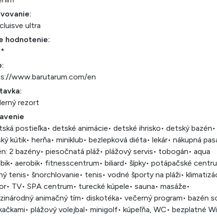
avovanie:
ncluisve ultra
e hodnotenie:
**
:
ps://www.barutarum.com/en
tavka:
erný rezort
avenie
tská postieľka
• detské animácie
• detské ihrisko
• detský bazén
•
ký kútik
• herňa
• miniklub
• bezlepková diéta
• lekár
• nákupná pas
n: 2 bazény
• piesočnatá pláž
• plážový servis
• tobogán
• aqua
bik
• aerobik
• fitnesscentrum
• biliard
• šípky
• potápačské centr
ný tenis
• šnorchlovanie
• tenis
• vodné športy na pláži
• klimatizá
or
• TV
• SPA centrum
• turecké kúpele
• sauna
• masáže
•
zinárodný animačný tím
• diskotéka
• večerný program
• bazén s
kačkami
• plážový volejbal
• minigolf
• kúpeľňa, WC
• bezplatné Wi