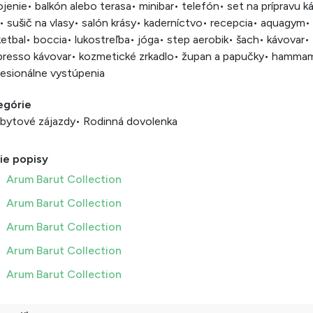
ojenie
• balkón alebo terasa
• minibar
• telefón
• set na prípravu k
• sušič na vlasy
• salón krásy
• kaderníctvo
• recepcia
• aquagym
•
etbal
• boccia
• lukostreľba
• jóga
• step aerobik
• šach
• kávovar
•
presso kávovar
• kozmetické zrkadlo
• župan a papučky
• hamma
esionálne vystúpenia
egórie
bytové zájazdy
• Rodinná dovolenka
ie popisy
Arum Barut Collection
Arum Barut Collection
Arum Barut Collection
Arum Barut Collection
Arum Barut Collection