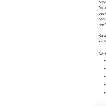
prip
čaju
bask
nes
prof
Kat
• Po
Ďalš