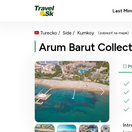
Last Min
Turecko
Side
Kumkoy
(zobraziť na mape)
Arum Barut Collec
P
Intr