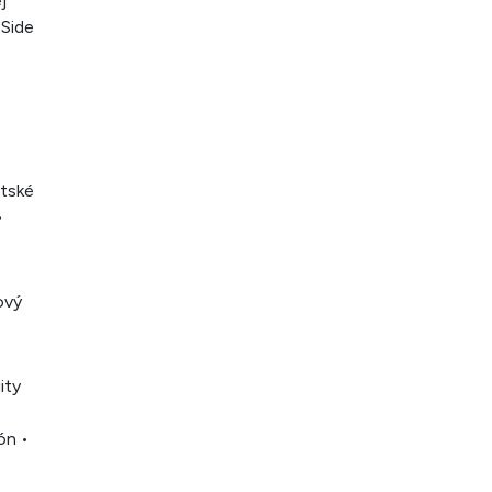
j
 Side
etské
•
ový
ity
ón •