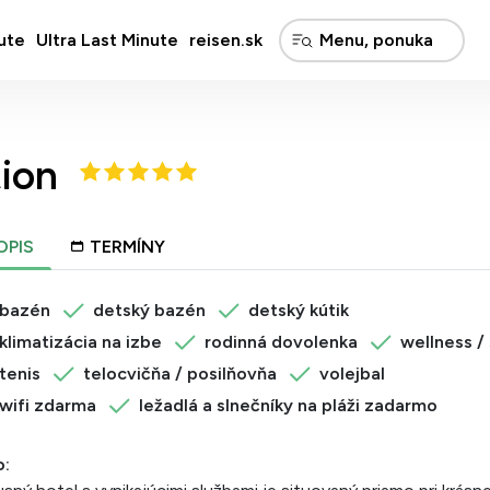
ute
Ultra Last Minute
reisen.sk
tion
OPIS
TERMÍNY
bazén
detský bazén
detský kútik
klimatizácia na izbe
rodinná dovolenka
wellness /
tenis
telocvičňa / posilňovňa
volejbal
wifi zdarma
ležadlá a slnečníky na pláži zadarmo
o: