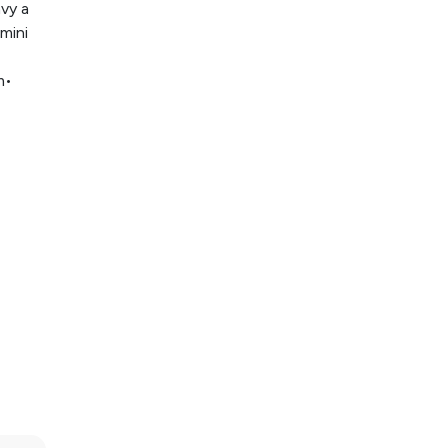
ávy a
 mini
m
•