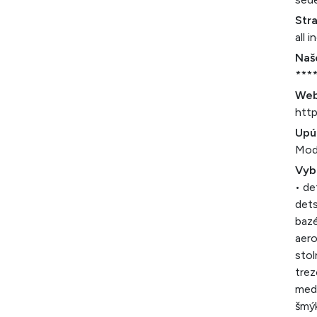
Str
all i
Naš
***
Web
htt
Upú
Mod
Vyb
• de
dets
bazé
aero
stol
trez
med
šmý