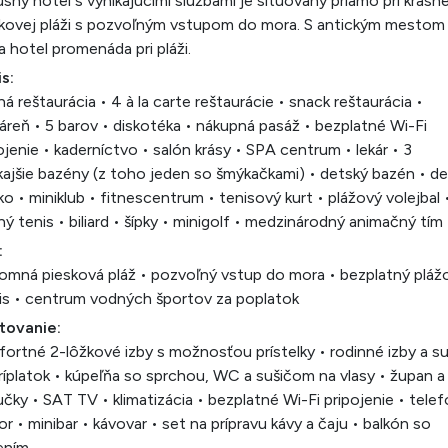
sný hotel s vynikajúcimi službami je situovaný priamo pri krásne
kovej pláži s pozvoľným vstupom do mora. S antickým mestom
a hotel promenáda pri pláži.
s:
ná reštaurácia • 4 à la carte reštaurácie • snack reštaurácia •
áreň • 5 barov • diskotéka • nákupná pasáž • bezplatné Wi-Fi
ojenie • kaderníctvo • salón krásy • SPA centrum • lekár • 3
ajšie bazény (z toho jeden so šmýkačkami) • detský bazén • d
sko • miniklub • fitnescentrum • tenisový kurt • plážový volejbal 
ný tenis • biliard • šípky • minigolf • medzinárodný animačný tím
:
omná piesková pláž • pozvoľný vstup do mora • bezplatný pláž
is • centrum vodných športov za poplatok
tovanie:
ortné 2-lôžkové izby s možnosťou prístelky • rodinné izby a su
ríplatok • kúpeľňa so sprchou, WC a sušičom na vlasy • župan a
čky • SAT TV • klimatizácia • bezplatné Wi-Fi pripojenie • telef
or • minibar • kávovar • set na prípravu kávy a čaju • balkón so
ením