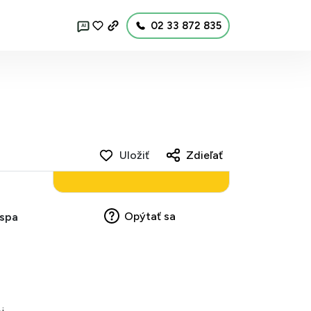
02 33 872 835
AI
Uložiť
Zdieľať
Opýtať sa
 spa