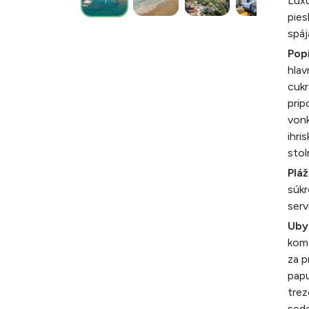
Luxu
pies
spáj
Popi
hlav
cukr
prip
vonk
ihri
stol
Pláž
súkr
serv
Uby
komf
za p
papu
trez
sed