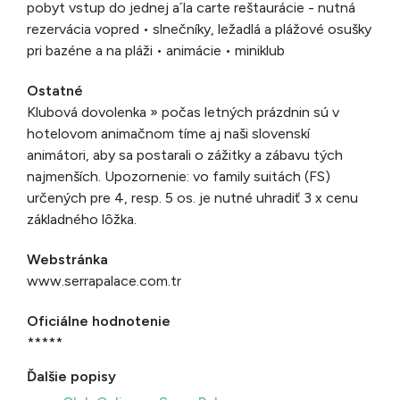
pobyt vstup do jednej a´la carte reštaurácie - nutná
rezervácia vopred • slnečníky, ležadlá a plážové osušky
pri bazéne a na pláži • animácie • miniklub
Ostatné
Klubová dovolenka » počas letných prázdnin sú v
hotelovom animačnom tíme aj naši slovenskí
animátori, aby sa postarali o zážitky a zábavu tých
najmenších. Upozornenie: vo family suitách (FS)
určených pre 4, resp. 5 os. je nutné uhradiť 3 x cenu
základného lôžka.
Webstránka
www.serrapalace.com.tr
Oficiálne hodnotenie
*****
Ďalšie popisy