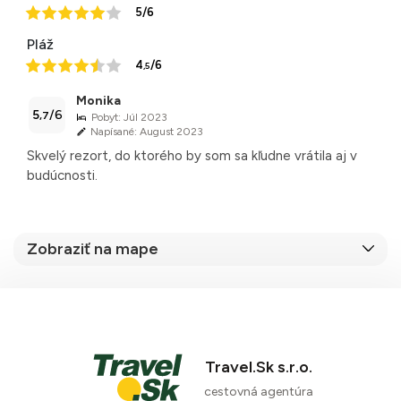
5/6
Pláž
4
/6
,5
Monika
5
/6
,7
Pobyt: Júl 2023
Napísané: August 2023
Skvelý rezort, do ktorého by som sa kľudne vrátila aj v
budúcnosti.
Zobraziť na mape
80 %
Travel.Sk s.r.o.
23 recenzií
cestovná agentúra