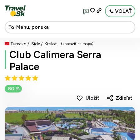
VOLAŤ
AI
Turecko
Side
Kizilot
(zobraziť na mape)
Club Calimera Serra
Palace
80 %
Uložiť
Zdieľať