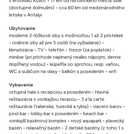
v letovisku Kizilot • 17 km od historického mesta Side
(dostupné dolmušmi) • cca 80 km od medzinárodného
letiska v Antalyi
Ubytovanie
moderné 2-lôžkové izby s možnosťou 1 až 2 prísteliek
• rodinné izby až pre 5 osôb (na vyžiadanie) •
klimatizácia • TV • telefón • trezor (za poplatok) •
minibar (pri príchode naplnený nealko nápojmi, denne
dopĺňaný vodou) • kúpeľňa so sprchou, resp. vaňou,
WC a sušičom na vlasy • balkón s posedením • wifi
Vybavenie
vstupná hala s recepciou a posedením • hlavná
reštaurácia s vonkajšou terasou • 3 a´la carte
reštaurácie (talianska, turecká a rybia) • viacero barov •
pool bar • lobby bar s posedením • beach bar •
vonkajší bazénový komplex • nový aquapark • plavecký
bazén • relaxačný bazén • 2 detské bazény (z toho 1 s