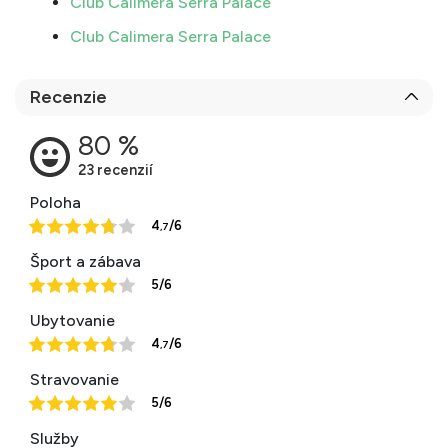
Club Calimera Serra Palace
Club Calimera Serra Palace
Recenzie
Poloha
4
/6
,7
Šport a zábava
5/6
Ubytovanie
4
/6
,7
Stravovanie
5/6
Služby