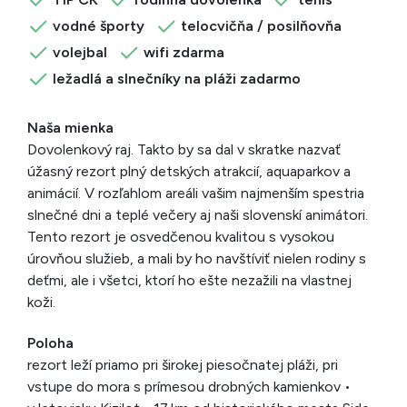
vodné športy
telocvičňa / posilňovňa
volejbal
wifi zdarma
ležadlá a slnečníky na pláži zadarmo
Naša mienka
Dovolenkový raj. Takto by sa dal v skratke nazvať
úžasný rezort plný detských atrakcií, aquaparkov a
animácií. V rozľahlom areáli vašim najmenším spestria
slnečné dni a teplé večery aj naši slovenskí animátori.
Tento rezort je osvedčenou kvalitou s vysokou
úrovňou služieb, a mali by ho navštíviť nielen rodiny s
deťmi, ale i všetci, ktorí ho ešte nezažili na vlastnej
koži.
Poloha
rezort leží priamo pri širokej piesočnatej pláži, pri
vstupe do mora s prímesou drobných kamienkov •