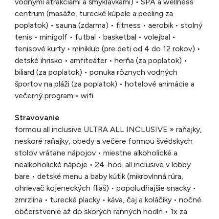
vodnými atrakciami a šmykľavkami) • SPA a wellness
centrum (masáže, turecké kúpele a peeling za
poplatok) • sauna (zdarma) • fitness • aerobik • stolný
tenis • minigolf • futbal • basketbal • volejbal •
tenisové kurty • miniklub (pre deti od 4 do 12 rokov) •
detské ihrisko • amfiteáter • herňa (za poplatok) •
biliard (za poplatok) • ponuka rôznych vodných
športov na pláži (za poplatok) • hotelové animácie a
večerný program • wifi
Stravovanie
formou all inclusive ULTRA ALL INCLUSIVE » raňajky,
neskoré raňajky, obedy a večere formou švédskych
stolov vrátane nápojov • miestne alkoholické a
nealkoholické nápoje • 24-hod. all inclusive v lobby
bare • detské menu a baby kútik (mikrovlnná rúra,
ohrievač kojeneckých fliaš) • popoludňajšie snacky •
zmrzlina • turecké placky • káva, čaj a koláčiky • nočné
občerstvenie až do skorých ranných hodín • 1x za