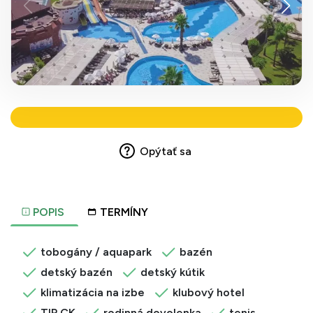
Opýtať sa
POPIS
TERMÍNY
tobogány / aquapark
bazén
detský bazén
detský kútik
klimatizácia na izbe
klubový hotel
TIP CK
rodinná dovolenka
tenis