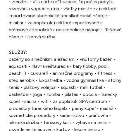
• zmrzlina • a´la carte reštaurácie, 1x počas pobytu,
rezervácia vopred nutná • všetky miestne a niektoré
importované alkoholické a nealkoholické nápoje •
minibar • za poplatok: niektoré importované a
prémiové alkoholické a nealkoholické nápoje • fľaškové
nápoje • izbová služba
SLUŽBY:
bazény so slnečníkmi a ležadlami • vnútorný bazén •
aquapark • hlavná reštaurácia • bary (lobby, pool,
beach...) • cukráreň • animačné programy • fitness •
step aerobik • lukostreľba • vodná gymnastika • stolný
tenis • plážový volejbal • squash • mini futbal •
basketbal • joga • zumba • pilates • boccia • turecký
kúpeľ • sauna • wifi • za poplatok: SPA centrum •
procedúry tureckého kúpeľa • parný kúpeľ • masáž •
kozmetické procedúry • kaderníctvo • práčovňa •
lekárska služba • tenisový kurt • výbava na tenis •
osvetlenie tenisových kurtov • lekcie tenisu •