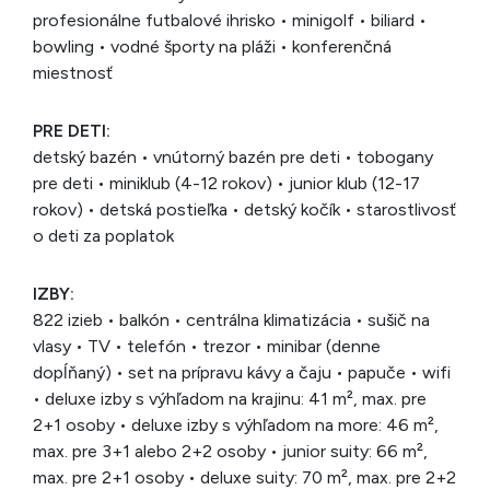
profesionálne futbalové ihrisko • minigolf • biliard •
bowling • vodné športy na pláži • konferenčná
miestnosť
PRE DETI:
detský bazén • vnútorný bazén pre deti • tobogany
pre deti • miniklub (4-12 rokov) • junior klub (12-17
rokov) • detská postieľka • detský kočík • starostlivosť
o deti za poplatok
IZBY:
822 izieb • balkón • centrálna klimatizácia • sušič na
vlasy • TV • telefón • trezor • minibar (denne
dopĺňaný) • set na prípravu kávy a čaju • papuče • wifi
• deluxe izby s výhľadom na krajinu: 41 m², max. pre
2+1 osoby • deluxe izby s výhľadom na more: 46 m²,
max. pre 3+1 alebo 2+2 osoby • junior suity: 66 m²,
max. pre 2+1 osoby • deluxe suity: 70 m², max. pre 2+2