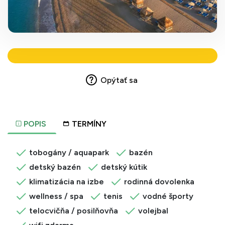
Opýtať sa
POPIS
TERMÍNY
tobogány / aquapark
bazén
detský bazén
detský kútik
klimatizácia na izbe
rodinná dovolenka
wellness / spa
tenis
vodné športy
telocvičňa / posilňovňa
volejbal