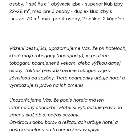
osoby, 1 spálňa a 1 obývacia izba • superior klub izby:
22-28 m², max. pre 3 osoby • duplex klub izby s
jacuzzi: 70 m², max. pre 4 osoby, 2 spálne, 2 kúpeľne
Vážení cestujúci, upozorňujeme Vás, že pri hoteloch,
ktoré majú tobogany (aquaparky), je použitie
toboganu podmienené vekom, alebo výškou danej
osoby. Taktiež prevádzkovanie toboganov je v
závislosti od sezóny. Tieto podmienky určuje hotel a
vyhradzuje si právo na ich zmenu.
Upozorňujeme Vás, že popis hotela má len
informačný charakter. Hotel si vyhradzuje právo na
zmenu služieb aj počas sezóny.
Otváraciu dobu barov a reštaurácií určuje hotel a
naša kancelária na to nemá žiadny vplyv.