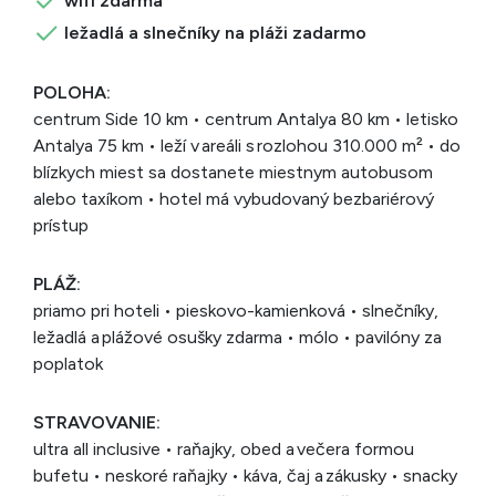
wifi zdarma
ležadlá a slnečníky na pláži zadarmo
POLOHA:
centrum Side 10 km • centrum Antalya 80 km • letisko
Antalya 75 km • leží v areáli s rozlohou 310.000 m² • do
blízkych miest sa dostanete miestnym autobusom
alebo taxíkom • hotel má vybudovaný bezbariérový
prístup
PLÁŽ:
priamo pri hoteli • pieskovo-kamienková • slnečníky,
ležadlá a plážové osušky zdarma • mólo • pavilóny za
poplatok
STRAVOVANIE:
ultra all inclusive • raňajky, obed a večera formou
bufetu • neskoré raňajky • káva, čaj a zákusky • snacky