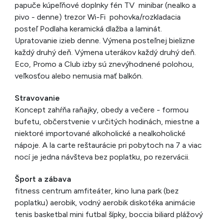
papuče kúpeľňové doplnky fén TV minibar (nealko a
pivo - denne) trezor Wi-Fi pohovka/rozkladacia
posteľ Podlaha keramická dlažba a laminát.
Upratovanie izieb denne. Výmena posteľnej bielizne
každý druhý deň. Výmena uterákov každý druhý deň.
Eco, Promo a Club izby sú znevýhodnené polohou,
veľkosťou alebo nemusia mať balkón.
Stravovanie
Koncept zahŕňa raňajky, obedy a večere - formou
bufetu, občerstvenie v určitých hodinách, miestne a
niektoré importované alkoholické a nealkoholické
nápoje. A la carte reštaurácie pri pobytoch na 7 a viac
nocí je jedna návšteva bez poplatku, po rezervácii.
Šport a zábava
fitness centrum amfiteáter, kino luna park (bez
poplatku) aerobik, vodný aerobik diskotéka animácie
tenis basketbal mini futbal šípky, boccia biliard plážový