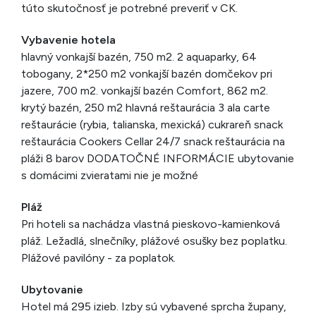
túto skutočnosť je potrebné preveriť v CK.
Vybavenie hotela
hlavný vonkajší bazén, 750 m2. 2 aquaparky, 64
tobogany, 2*250 m2 vonkajší bazén domčekov pri
jazere, 700 m2. vonkajší bazén Comfort, 862 m2.
krytý bazén, 250 m2 hlavná reštaurácia 3 ala carte
reštaurácie (rybia, talianska, mexická) cukrareň snack
reštaurácia Cookers Cellar 24/7 snack reštaurácia na
pláži 8 barov DODATOČNÉ INFORMÁCIE ubytovanie
s domácimi zvieratami nie je možné
Pláž
Pri hoteli sa nachádza vlastná pieskovo-kamienková
pláž. Ležadlá, slnečníky, plážové osušky bez poplatku.
Plážové pavilóny - za poplatok.
Ubytovanie
Hotel má 295 izieb. Izby sú vybavené sprcha župany,