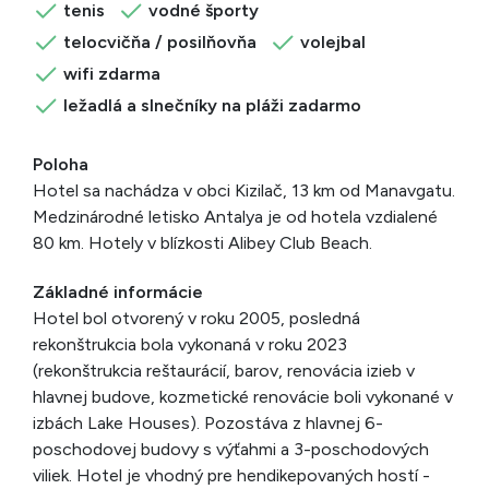
tenis
vodné športy
telocvičňa / posilňovňa
volejbal
wifi zdarma
ležadlá a slnečníky na pláži zadarmo
Poloha
Hotel sa nachádza v obci Kizilač, 13 km od Manavgatu.
Medzinárodné letisko Antalya je od hotela vzdialené
80 km. Hotely v blízkosti Alibey Club Beach.
Základné informácie
Hotel bol otvorený v roku 2005, posledná
rekonštrukcia bola vykonaná v roku 2023
(rekonštrukcia reštaurácií, barov, renovácia izieb v
hlavnej budove, kozmetické renovácie boli vykonané v
izbách Lake Houses). Pozostáva z hlavnej 6-
poschodovej budovy s výťahmi a 3-poschodových
viliek. Hotel je vhodný pre hendikepovaných hostí -