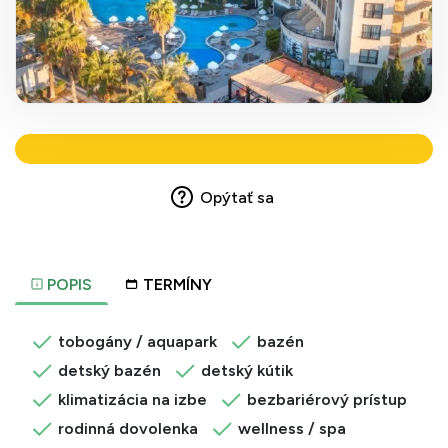
Opýtať sa
POPIS
TERMÍNY
tobogány / aquapark
bazén
detský bazén
detský kútik
klimatizácia na izbe
bezbariérový prístup
rodinná dovolenka
wellness / spa