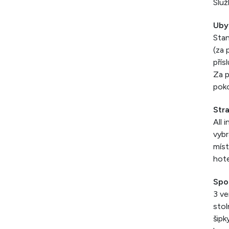
Služ
Uby
Stan
(za 
přís
Za p
poko
Str
All 
vybr
míst
hote
Spo
3 ve
stol
šipk