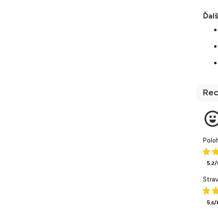
Ďalš
Rec
Polo
5
/
,2
Stra
5
/
,6