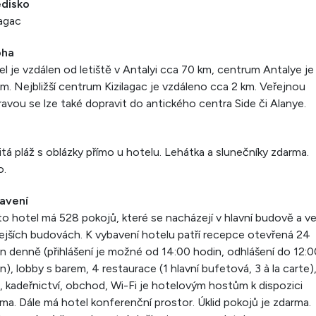
edisko
lagac
oha
l je vzdálen od letiště v Antalyi cca 70 km, centrum Antalye je
m. Nejbližší centrum Kizilagac je vzdáleno cca 2 km. Veřejnou
avou se lze také dopravit do antického centra Side či Alanye.
itá pláž s oblázky přímo u hotelu. Lehátka a slunečníky zdarma.
o.
avení
o hotel má 528 pokojů, které se nacházejí v hlavní budově a ve
ejších budovách. K vybavení hotelu patří recepce otevřená 24
n denně (přihlášení je možné od 14:00 hodin, odhlášení do 12:0
n), lobby s barem, 4 restaurace (1 hlavní bufetová, 3 à la carte)
, kadeřnictví, obchod, Wi-Fi je hotelovým hostům k dispozici
ma. Dále má hotel konferenční prostor. Úklid pokojů je zdarma.