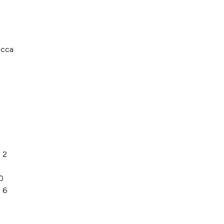
 cca
 2
0
, 6