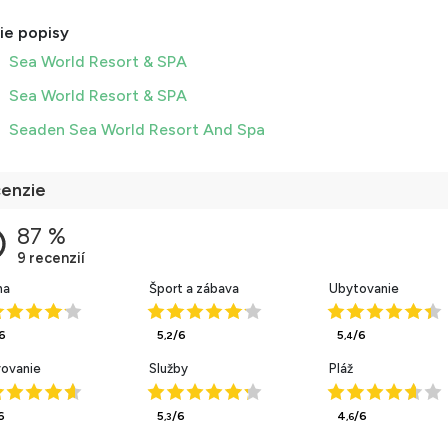
ie popisy
Sea World Resort & SPA
Sea World Resort & SPA
Seaden Sea World Resort And Spa
enzie
ha
Šport a zábava
Ubytovanie
6
5
/6
5
/6
,2
,4
vovanie
Služby
Pláž
6
5
/6
4
/6
,3
,6