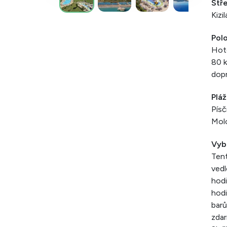
Stř
Kizi
Pol
Hote
80 k
dopr
Pláž
Písč
Mol
Vyb
Tent
vedl
hodi
hodi
barů
zdar