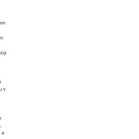
rem
n.
oji.
a
u v
:
,
 a