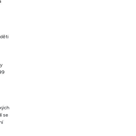
a
 děti
ky
/99
ckých
í se
ní