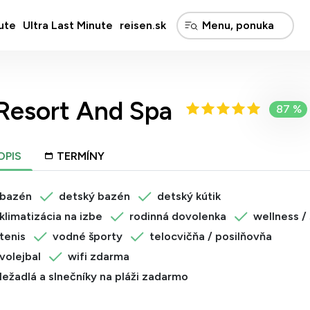
ute
Ultra Last Minute
reisen.sk
Resort And Spa
87 %
OPIS
TERMÍNY
bazén
detský bazén
detský kútik
klimatizácia na izbe
rodinná dovolenka
wellness /
tenis
vodné športy
telocvičňa / posilňovňa
volejbal
wifi zdarma
ležadlá a slnečníky na pláži zadarmo