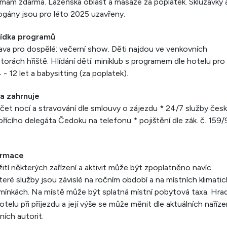
am zdarma. Lázeňská oblast a masáže za poplatek. Skluzavky 
gány jsou pro léto 2025 uzavřeny.
ídka programů
va pro dospělé: večerní show. Děti najdou ve venkovních
torách hřiště. Hlídání dětí: miniklub s programem dle hotelu pro
 - 12 let a babysitting (za poplatek).
a zahrnuje
čet nocí a stravování dle smlouvy o zájezdu * 24/7 služby čes
řícího delegáta Čedoku na telefonu * pojištění dle zák. č. 159
ormace
ití některých zařízení a aktivit může být zpoplatněno navíc.
eré služby jsou závislé na ročním období a na místních klimati
ínkách. Na místě může být splatná místní pobytová taxa. Hrad
otelu při příjezdu a její výše se může měnit dle aktuálních naříze
ních autorit.