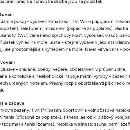
ba praní prádla a zdravotní služba jsou za poplatek.
tování
dardní pokoj - vybaven klimatizací, TV, Wi-Fi připojením, trezo
poplatek), telefonem, minibarem (případně za poplatek); vlastní
lušenství (WC, vana nebo sprchový kout, vysoušeč vlasů), balko
říplatek výhled na moře. Suite - stejné vybavení jako standardní
j, ale prostornější a s výhledem na moře. Navíc vířivá vana v pok
avování
inclusive - snídaně, obědy, večeře, občerstvení v průběhu dne,
ané alkoholické a nealkoholické nápoje místní výroby v časech 
ech určených hotelem. Přesný rozpis obdrží klienti při check-in
lu.
rt a zábava
nkovní bazény, 1 vnitřní bazén. Sportovní a volnočasová nabídka
ní tenis (případně za poplatek), fitness, aerobik, plážový volejbal
y (zdarma) a tenis (zdarma). Nabídka wellness: sauna, parní lázeň