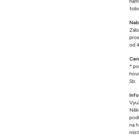
hamm
tobo
Nab
Zába
pros
od 4
Cen
* po
hovo
Sb.
Inf
Využ
Někt
podm
na h
míst