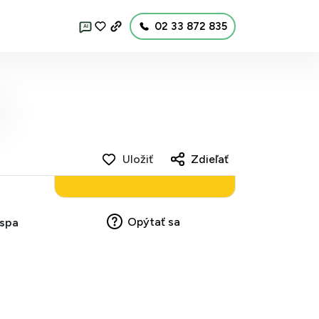
02 33 872 835
AI
Uložiť
Zdieľať
Opýtať sa
 spa