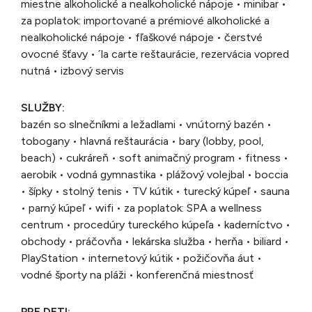
miestne alkoholické a nealkoholické nápoje • minibar •
za poplatok: importované a prémiové alkoholické a
nealkoholické nápoje • fľaškové nápoje • čerstvé
ovocné šťavy • ´la carte reštaurácie, rezervácia vopred
nutná • izbový servis
SLUŽBY:
bazén so slnečníkmi a ležadlami • vnútorný bazén •
tobogany • hlavná reštaurácia • bary (lobby, pool,
beach) • cukráreň • soft animačný program • fitness •
aerobik • vodná gymnastika • plážový volejbal • boccia
• šípky • stolný tenis • TV kútik • turecký kúpeľ • sauna
• parný kúpeľ • wifi • za poplatok: SPA a wellness
centrum • procedúry tureckého kúpeľa • kaderníctvo •
obchody • práčovňa • lekárska služba • herňa • biliard •
PlayStation • internetový kútik • požičovňa áut •
vodné športy na pláži • konferenčná miestnosť
PRE DETI: