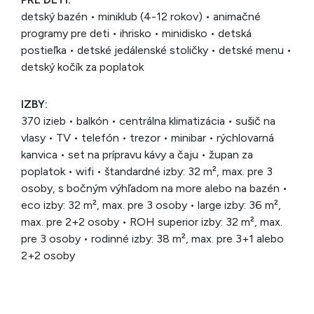
detský bazén • miniklub (4-12 rokov) • animačné
programy pre deti • ihrisko • minidisko • detská
postieľka • detské jedálenské stoličky • detské menu •
detský kočík za poplatok
IZBY:
370 izieb • balkón • centrálna klimatizácia • sušič na
vlasy • TV • telefón • trezor • minibar • rýchlovarná
kanvica • set na prípravu kávy a čaju • župan za
poplatok • wifi • štandardné izby: 32 m², max. pre 3
osoby, s bočným výhľadom na more alebo na bazén •
eco izby: 32 m², max. pre 3 osoby • large izby: 36 m²,
max. pre 2+2 osoby • ROH superior izby: 32 m², max.
pre 3 osoby • rodinné izby: 38 m², max. pre 3+1 alebo
2+2 osoby