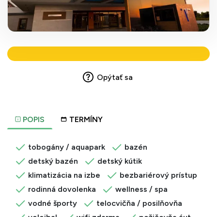
Opýtať sa
POPIS
TERMÍNY
tobogány / aquapark
bazén
detský bazén
detský kútik
klimatizácia na izbe
bezbariérový prístup
rodinná dovolenka
wellness / spa
vodné športy
telocvičňa / posilňovňa