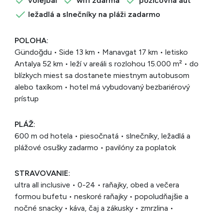
volejbal
wifi zdarma
požičovňa áut
ležadlá a slnečníky na pláži zadarmo
POLOHA:
Gündoğdu • Side 13 km • Manavgat 17 km • letisko
Antalya 52 km • leží v areáli s rozlohou 15.000 m² • do
blízkych miest sa dostanete miestnym autobusom
alebo taxíkom • hotel má vybudovaný bezbariérový
prístup
PLÁŽ:
600 m od hotela • piesočnatá • slnečníky, ležadlá a
plážové osušky zadarmo • pavilóny za poplatok
STRAVOVANIE:
ultra all inclusive • 0-24 • raňajky, obed a večera
formou bufetu • neskoré raňajky • popoludňajšie a
nočné snacky • káva, čaj a zákusky • zmrzlina •