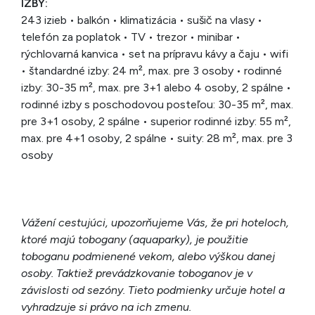
IZBY:
243 izieb • balkón • klimatizácia • sušič na vlasy •
telefón za poplatok • TV • trezor • minibar •
rýchlovarná kanvica • set na prípravu kávy a čaju • wifi
• štandardné izby: 24 m², max. pre 3 osoby • rodinné
izby: 30-35 m², max. pre 3+1 alebo 4 osoby, 2 spálne •
rodinné izby s poschodovou posteľou: 30-35 m², max.
pre 3+1 osoby, 2 spálne • superior rodinné izby: 55 m²,
max. pre 4+1 osoby, 2 spálne • suity: 28 m², max. pre 3
osoby
Vážení cestujúci, upozorňujeme Vás, že pri hoteloch,
ktoré majú tobogany (aquaparky), je použitie
toboganu podmienené vekom, alebo výškou danej
osoby. Taktiež prevádzkovanie toboganov je v
závislosti od sezóny. Tieto podmienky určuje hotel a
vyhradzuje si právo na ich zmenu.