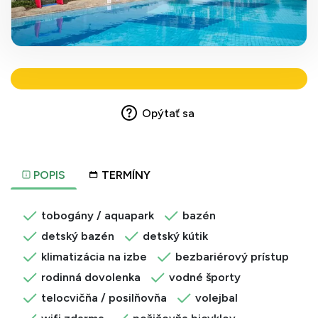
Opýtať sa
POPIS
TERMÍNY
tobogány / aquapark
bazén
detský bazén
detský kútik
klimatizácia na izbe
bezbariérový prístup
rodinná dovolenka
vodné športy
telocvičňa / posilňovňa
volejbal