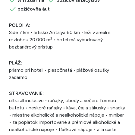
wifi zdarma
požičovňa bicyklov
požičovňa áut
POLOHA:
Side 7 km • letisko Antalya 60 km • leží v areáli s
rozlohou 20.000 m² • hotel má vybudovaný
bezbariérový prístup
PLÁŽ:
priamo pri hoteli • piesočnatá • plážové osušky
zadarmo
STRAVOVANIE:
ultra all inclusive • raňajky, obedy a večere formou
bufetu • neskoré raňajky • káva, čaj a zákusky • snacky
• miestne alkoholické a nealkoholické nápoje • minibar
• za poplatok: importované a prémiové alkoholické a
nealkoholické nápoje • fľaškové nápoje • a´la carte