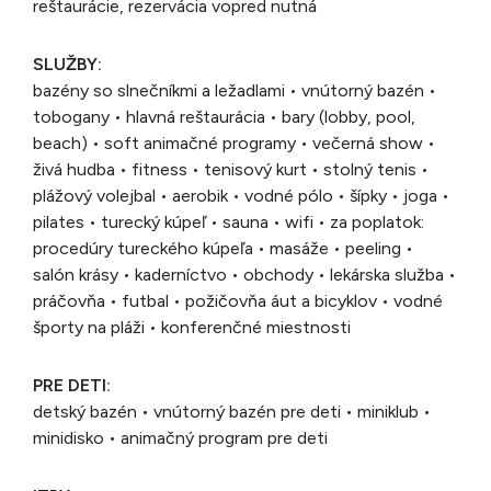
reštaurácie, rezervácia vopred nutná
SLUŽBY:
bazény so slnečníkmi a ležadlami • vnútorný bazén •
tobogany • hlavná reštaurácia • bary (lobby, pool,
beach) • soft animačné programy • večerná show •
živá hudba • fitness • tenisový kurt • stolný tenis •
plážový volejbal • aerobik • vodné pólo • šípky • joga •
pilates • turecký kúpeľ • sauna • wifi • za poplatok:
procedúry tureckého kúpeľa • masáže • peeling •
salón krásy • kaderníctvo • obchody • lekárska služba •
práčovňa • futbal • požičovňa áut a bicyklov • vodné
športy na pláži • konferenčné miestnosti
PRE DETI:
detský bazén • vnútorný bazén pre deti • miniklub •
minidisko • animačný program pre deti