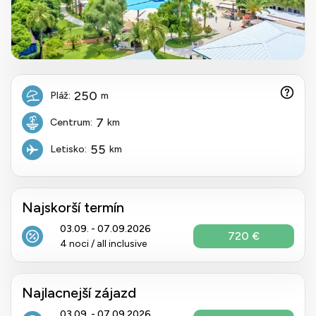
250
Pláž:
m
7
Centrum:
km
55
Letisko:
km
Najskorší termín
03.09. - 07.09.2026
720 €
4 noci / all inclusive
Najlacnejší zájazd
03.09. - 07.09.2026