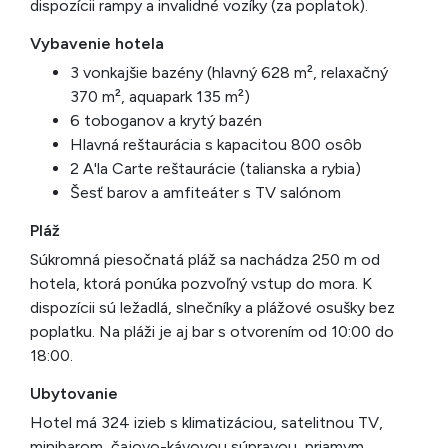
dispozícii rampy a invalidné vozíky (za poplatok).
Vybavenie hotela
3 vonkajšie bazény (hlavný 628 m², relaxačný
370 m², aquapark 135 m²)
6 toboganov a krytý bazén
Hlavná reštaurácia s kapacitou 800 osôb
2 A'la Carte reštaurácie (talianska a rybia)
Šesť barov a amfiteáter s TV salónom
Pláž
Súkromná piesočnatá pláž sa nachádza 250 m od
hotela, ktorá ponúka pozvoľný vstup do mora. K
dispozícii sú ležadlá, slnečníky a plážové osušky bez
poplatku. Na pláži je aj bar s otvorením od 10:00 do
18:00.
Ubytovanie
Hotel má 324 izieb s klimatizáciou, satelitnou TV,
minibarom, čajovo-kávovou súpravou, priamym