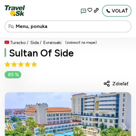
VOLAŤ
AI
Turecko
Side
Evrenseki
(zobraziť na mape)
Sultan Of Side
85 %
Zdieľať