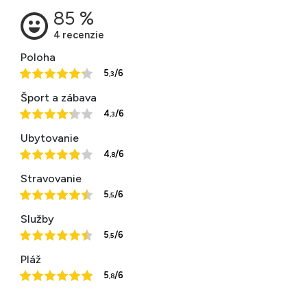
Poloha
5
/6
,3
Šport a zábava
4
/6
,3
Ubytovanie
4
/6
,8
Stravovanie
5
/6
,5
Služby
5
/6
,5
Pláž
5
/6
,8