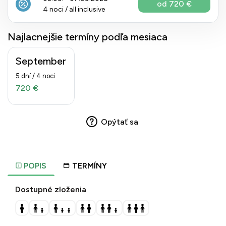
od 720 €
4 noci / all inclusive
Najlacnejšie termíny podľa mesiaca
September
5 dní / 4 noci
720 €
Opýtať sa
POPIS
TERMÍNY
Dostupné zloženia