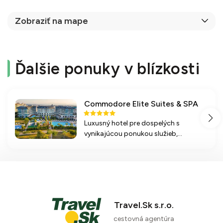
Zobraziť na mape
Ďalšie ponuky v blízkosti
Commodore Elite Suites & SPA
Luxusný hotel pre dospelých s
vynikajúcou ponukou služieb,
priamym prístupom na pláž a širokým
spektrum aktivít. Ideálny pre páry a
novomanželov. Relaxujte a užite si
komfort.
85 %
4 recenzie
Travel.Sk s.r.o.
cestovná agentúra