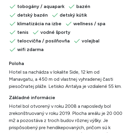
tobogány / aquapark
bazén
detský bazén
detský kútik
klimatizácia na izbe
wellness / spa
tenis
vodné športy
telocvičňa / posilňovňa
volejbal
wifi zdarma
Poloha
Hotel sa nachádza v lokalite Side, 12 km od
Manavgatu, a 450 m od vlastnej vyhradenej časti
piesočnatej pláže. Letisko Antalya je vzdialené 55 km.
Základné informácie
Hotel bol otvorený v roku 2008 a naposledy bol
zrekonštruovaný v roku 2019. Plocha areálu je 20 000
m2 a pozostáva z troch budov rôznej výšky. Je
prispôsobený pre hendikepovaných, pričom sú k