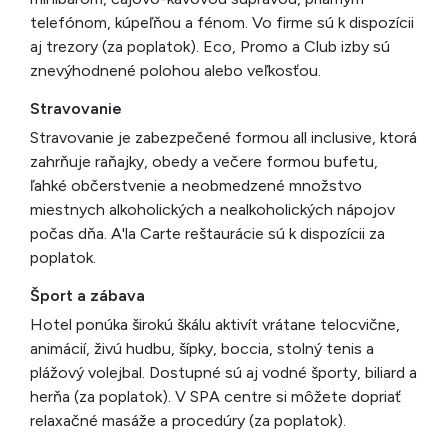
telefónom, kúpeľňou a fénom. Vo firme sú k dispozícii
aj trezory (za poplatok). Eco, Promo a Club izby sú
znevýhodnené polohou alebo veľkosťou.
Stravovanie
Stravovanie je zabezpečené formou all inclusive, ktorá
zahrňuje raňajky, obedy a večere formou bufetu,
ľahké občerstvenie a neobmedzené množstvo
miestnych alkoholických a nealkoholických nápojov
počas dňa. A'la Carte reštaurácie sú k dispozícii za
poplatok.
Šport a zábava
Hotel ponúka širokú škálu aktivít vrátane telocvične,
animácií, živú hudbu, šípky, boccia, stolný tenis a
plážový volejbal. Dostupné sú aj vodné športy, biliard a
herňa (za poplatok). V SPA centre si môžete dopriať
relaxačné masáže a procedúry (za poplatok).