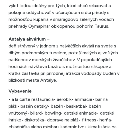
výlet loďou ideálny pre tých, ktorí chcú relaxovať a
pokojne oddychovať v očarujúcom srdci prírody s
možnosťou kúpania v smaragdovo zelených vodách
prie­hrady Oymapinar obklopenou pohorím Taurus.
Antalya akvárium –
deň strávený v jednom z najväčších ak­várií na svete s
dlhým podmorským tunelom, poteší malých aj veľkých
nadšencov morských živočíchov. V popoludňaj­ších
hodinách návšteva bazáru s možnosťou nákupov a
krát­ka zastávka pri prírodnej atrakcii vodopády Düden v
blízkosti mesta Antalye.
Vybavenie
• á la carte reštaurácia
• aerobik
• animácie
• bar na
pláži
• bazén detský
• bazén
• basketbal
• bazén
vnútorný
• biliard
• bowling
• detské animácie
• detské
ihrisko
• diskotéka
• doprava na pláž
• fitness
• herňa
•
chladnička alebo minibar
• kaderníctvo
• klimatizácia na