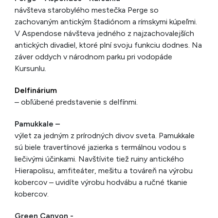
návšteva starobylého mes­tečka Perge so
zachovaným antickým štadiónom a rímskymi kúpeľmi.
V Aspendose návšteva jedného z najzachovalejších
antických divadiel, ktoré plní svoju funkciu dodnes. Na
záver oddych v národnom parku pri vodopáde
Kursunlu.
Delfinárium
– obľúbené predstavenie s delfínmi.
Pamukkale –
výlet za jedným z prírodných divov sveta. Pamukkale
sú biele travertínové jazierka s termálnou vo­dou s
liečivými účinkami. Navštívite tiež ruiny antického
Hierapolisu, amfiteáter, mešitu a továreň na výrobu
kober­cov – uvidíte výrobu hodvábu a ručné tkanie
kobercov.
Green Canyon -