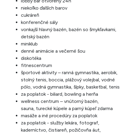
lobby bar otvorený 24h
niekoľko ďalších barov
cukráreň
konferenčné sály
vonkajší hlavný bazén, bazén so šmykľavkami,
detský bazén
miniklub
denné animácie a večerné šou
diskotéka
fitnescentrum
športové aktivity – ranná gymnastika, aerobik,
stolný tenis, boccia, plážový volejbal, vodné
pólo, vodná gymnastika, šípky, basketbal, tenis
za poplatok - biliard, bowling a herňa
wellness centrum – vnútorný bazén,
sauna, turecké kúpele a parný kúpeľ zdarma
masáže a iné procedúry za poplatok
za poplatok - služby lekára, fotograf,
kaderníctvo, čistiareň, požičovňa áut,