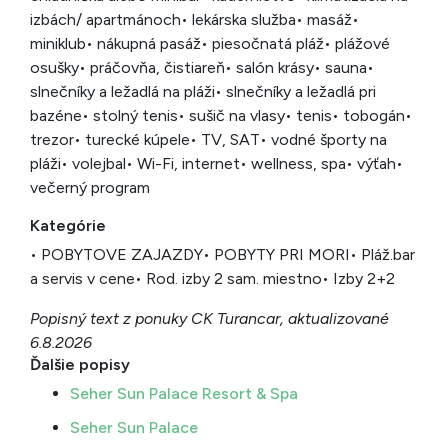
izbách/ apartmánoch
• lekárska služba
• masáž
•
miniklub
• nákupná pasáž
• piesočnatá pláž
• plážové
osušky
• práčovňa, čistiareň
• salón krásy
• sauna
•
slnečníky a ležadlá na pláži
• slnečníky a ležadlá pri
bazéne
• stolný tenis
• sušič na vlasy
• tenis
• tobogán
•
trezor
• turecké kúpele
• TV, SAT
• vodné športy na
pláži
• volejbal
• Wi-Fi, internet
• wellness, spa
• výťah
•
večerný program
Kategórie
• POBYTOVE ZAJAZDY
• POBYTY PRI MORI
• Pláž.bar
a servis v cene
• Rod. izby 2 sam. miestno
• Izby 2+2
Popisný text z ponuky CK Turancar, aktualizované
6.8.2026
Ďalšie popisy
Seher Sun Palace Resort & Spa
Seher Sun Palace