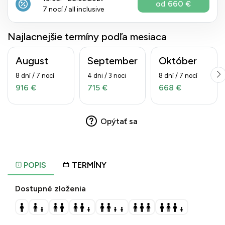
od 660 €
7 nocí / all inclusive
Najlacnejšie termíny podľa mesiaca
August
September
Október
8 dní / 7 nocí
4 dni / 3 noci
8 dní / 7 nocí
916 €
715 €
668 €
Opýtať sa
POPIS
TERMÍNY
Dostupné zloženia