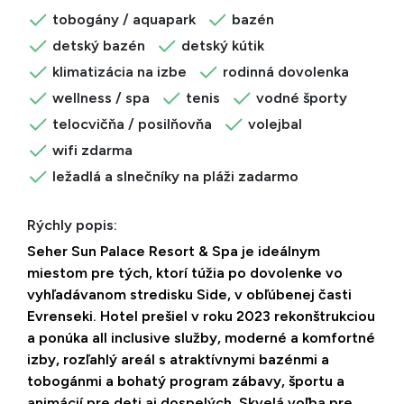
tobogány / aquapark
bazén
detský bazén
detský kútik
klimatizácia na izbe
rodinná dovolenka
wellness / spa
tenis
vodné športy
telocvičňa / posilňovňa
volejbal
wifi zdarma
ležadlá a slnečníky na pláži zadarmo
Rýchly popis:
Seher Sun Palace Resort & Spa je ideálnym
miestom pre tých, ktorí túžia po dovolenke vo
vyhľadávanom stredisku Side, v obľúbenej časti
Evrenseki. Hotel prešiel v roku 2023 rekonštrukciou
a ponúka all inclusive služby, moderné a komfortné
izby, rozľahlý areál s atraktívnymi bazénmi a
tobogánmi a bohatý program zábavy, športu a
animácií pre deti aj dospelých. Skvelá voľba pre