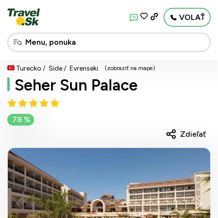
VOLAŤ
AI
Turecko
Side
Evrenseki
(zobraziť na mape)
Seher Sun Palace
78 %
Zdieľať