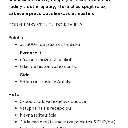
rodiny s deťmi aj páry, ktoré chcú spojiť relax,
zábavu a pravú dovolenkovú atmosféru.
PODMIENKY VSTUPU DO KRAJINY
Poloha:
asi 300m od pláže v stredisku
Evrenseki
nákupné možnosti v okolí
6 km od historického centra
Side
55 km od letiska v Antalyi
Hotel:
5-poschodová hotelová budova
vstupná hala s recepciou
hlavná reštaurácia
2 à la carte reštaurácie (za poplatok 5 EUR/os.)