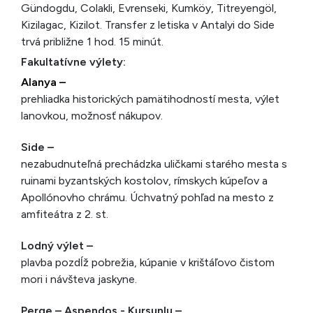
Gündogdu, Colakli, Evrenseki, Kumköy, Titreyengöl,
Kizilagac, Kizilot. Transfer z le­tiska v Antalyi do Side
trvá približne 1 hod. 15 minút.
Fakultatívne výlety:
Alanya –
prehliadka historických pamätihodností mesta, vý­let
lanovkou, možnosť nákupov.
Side –
nezabudnuteľná prechádzka uličkami starého mesta s
ruinami byzantských kostolov, rímskych kúpeľov a
Apollónovho chrámu. Úchvatný pohľad na mesto z
amfi­teátra z 2. st.
Lodný výlet –
plavba pozdĺž pobrežia, kúpanie v krištáľovo čistom
mori i návšteva jaskyne.
Perge – Aspendos - Kursunlu –