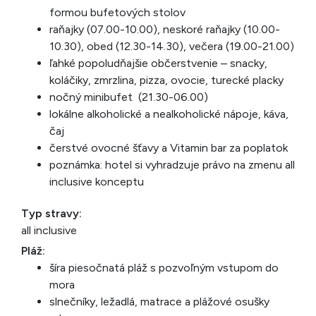
formou bufetových stolov
raňajky (07.00-10.00), neskoré raňajky (10.00-
10.30), obed (12.30-14.30), večera (19.00-21.00)
ľahké popoludňajšie občerstvenie – snacky,
koláčiky, zmrzlina, pizza, ovocie, turecké placky
nočný minibufet (21.30-06.00)
lokálne alkoholické a nealkoholické nápoje, káva,
čaj
čerstvé ovocné šťavy a Vitamin bar za poplatok
poznámka: hotel si vyhradzuje právo na zmenu all
inclusive konceptu
Typ stravy:
all inclusive
Pláž:
šíra piesočnatá pláž s pozvoľným vstupom do
mora
slnečníky, ležadlá, matrace a plážové osušky