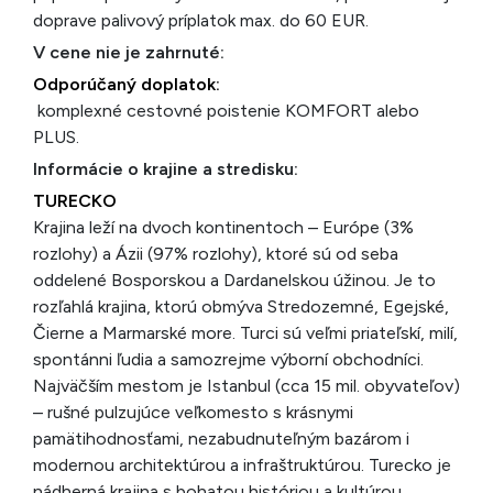
doprave palivový príplatok max. do 60 EUR.
V cene nie je zahrnuté:
Odporúčaný doplatok:
komplexné cestovné poistenie KOMFORT alebo
PLUS.
Informácie o krajine a stredisku:
TURECKO
Krajina leží na dvoch kontinentoch – Európe (3%
rozlohy) a Ázii (97% rozlohy), ktoré sú od seba
oddelené Bosporskou a Dardanelskou úžinou. Je to
rozľahlá krajina, ktorú obmýva Stredozemné, Egejské,
Čierne a Marmarské more. Turci sú veľmi priateľskí, milí,
spontánni ľudia a samo­zrejme výborní obchodníci.
Najväčším mestom je Istanbul (cca 15 mil. obyvateľov)
– rušné pulzujúce veľkomesto s krásnymi
pamätihodnosťami, nezabudnuteľným bazá­rom i
modernou architektúrou a infraštruktúrou. Turecko je
nádherná krajina s bohatou históriou a kultúrou.