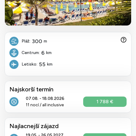
300
Pláž:
m
6
Centrum:
km
55
Letisko:
km
Najskorší termín
07.08. - 18.08.2026
1 788 €
11 nocí / all inclusive
Najlacnejší zájazd
19.05. - 26.05.2027