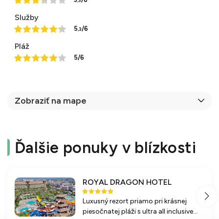
,3
Služby
5
/6
,3
Pláž
5/6
Zobraziť na mape
Ďalšie ponuky v blízkosti
ROYAL DRAGON HOTEL
Luxusný rezort priamo pri krásnej
piesočnatej pláži s ultra all inclusive