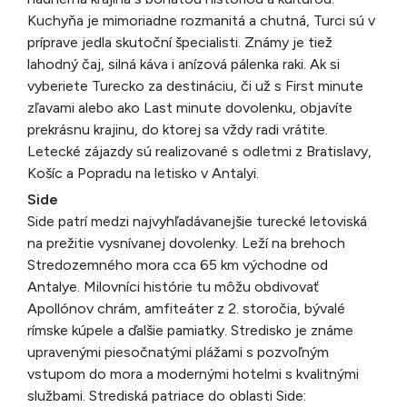
Kuchyňa je mimoriadne rozmanitá a chutná, Turci sú v
príprave jedla skutoční špecialisti. Známy je tiež
lahodný čaj, silná káva i anízová pálenka raki. Ak si
vyberiete Turecko za destináciu, či už s First minute
zľavami alebo ako Last minute dovolenku, objavíte
prekrásnu krajinu, do ktorej sa vždy radi vrátite.
Letecké zá­jazdy sú realizované s odletmi z Bratislavy,
Košíc a Popradu na letisko v Antalyi.
Side
Side patrí medzi najvyhľadávanejšie turecké letoviská
na prežitie vysnívanej dovolenky. Leží na brehoch
Stredozemného mora cca 65 km východne od
Antalye. Milovníci histórie tu môžu obdivovať
Apollónov chrám, amfiteáter z 2. storočia, bývalé
rímske kúpele a ďalšie pamiatky. Stredisko je známe
upravenými piesočnatými pláža­mi s pozvoľným
vstupom do mora a modernými hotelmi s kva­litnými
službami. Strediská patriace do oblasti Side: