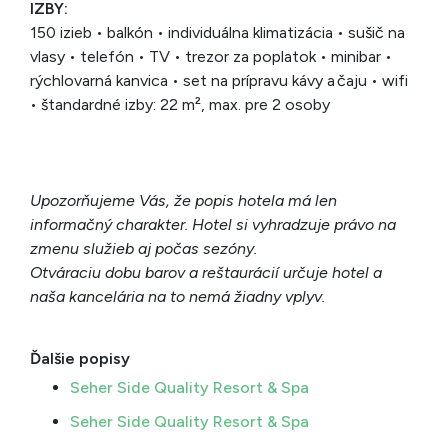
IZBY:
150 izieb • balkón • individuálna klimatizácia • sušič na
vlasy • telefón • TV • trezor za poplatok • minibar •
rýchlovarná kanvica • set na prípravu kávy a čaju • wifi
• štandardné izby: 22 m², max. pre 2 osoby
Upozorňujeme Vás, že popis hotela má len
informačný charakter. Hotel si vyhradzuje právo na
zmenu služieb aj počas sezóny.
Otváraciu dobu barov a reštaurácií určuje hotel a
naša kancelária na to nemá žiadny vplyv.
Ďalšie popisy
Seher Side Quality Resort & Spa
Seher Side Quality Resort & Spa