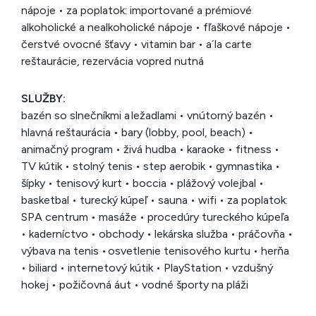
nápoje • za poplatok: importované a prémiové
alkoholické a nealkoholické nápoje • fľaškové nápoje •
čerstvé ovocné šťavy • vitamin bar • a´la carte
reštaurácie, rezervácia vopred nutná
SLUŽBY:
bazén so slnečníkmi a ležadlami • vnútorný bazén •
hlavná reštaurácia • bary (lobby, pool, beach) •
animačný program • živá hudba • karaoke • fitness •
TV kútik • stolný tenis • step aerobik • gymnastika •
šípky • tenisový kurt • boccia • plážový volejbal •
basketbal • turecký kúpeľ • sauna • wifi • za poplatok:
SPA centrum • masáže • procedúry tureckého kúpeľa
• kaderníctvo • obchody • lekárska služba • práčovňa •
výbava na tenis • osvetlenie tenisového kurtu • herňa
• biliard • internetový kútik • PlayStation • vzdušný
hokej • požičovná áut • vodné športy na pláži