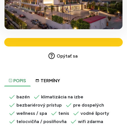
Opýtať sa
POPIS
TERMÍNY
bazén
klimatizácia na izbe
bezbariérový prístup
pre dospelých
wellness / spa
tenis
vodné športy
telocvičňa / posilňovňa
wifi zdarma