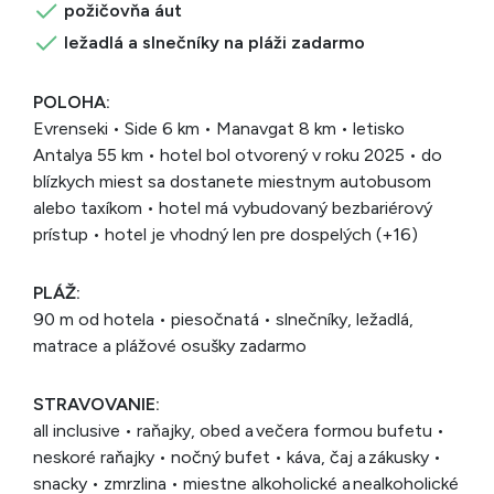
požičovňa áut
ležadlá a slnečníky na pláži zadarmo
POLOHA:
Evrenseki • Side 6 km • Manavgat 8 km • letisko
Antalya 55 km • hotel bol otvorený v roku 2025 • do
blízkych miest sa dostanete miestnym autobusom
alebo taxíkom • hotel má vybudovaný bezbariérový
prístup • hotel je vhodný len pre dospelých (+16)
PLÁŽ:
90 m od hotela • piesočnatá • slnečníky, ležadlá,
matrace a plážové osušky zadarmo
STRAVOVANIE:
all inclusive • raňajky, obed a večera formou bufetu •
neskoré raňajky • nočný bufet • káva, čaj a zákusky •
snacky • zmrzlina • miestne alkoholické a nealkoholické