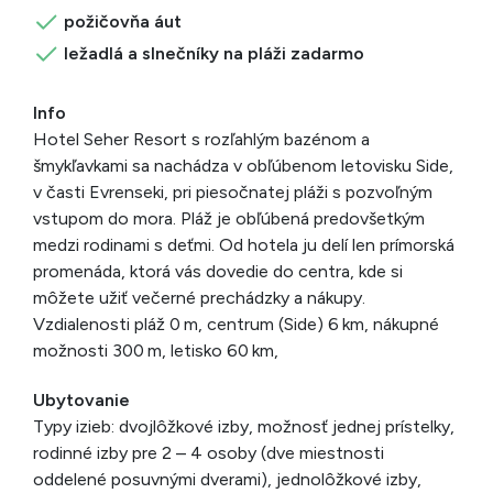
požičovňa áut
ležadlá a slnečníky na pláži zadarmo
Info
Hotel Seher Resort s rozľahlým bazénom a
šmykľavkami sa nachádza v obľúbenom letovisku Side,
v časti Evrenseki, pri piesočnatej pláži s pozvoľným
vstupom do mora. Pláž je obľúbená predovšetkým
medzi rodinami s deťmi. Od hotela ju delí len prímorská
promenáda, ktorá vás dovedie do centra, kde si
môžete užiť večerné prechádzky a nákupy.
Vzdialenosti pláž 0 m, centrum (Side) 6 km, nákupné
možnosti 300 m, letisko 60 km,
Ubytovanie
Typy izieb: dvojlôžkové izby, možnosť jednej prístelky,
rodinné izby pre 2 – 4 osoby (dve miestnosti
oddelené posuvnými dverami), jednolôžkové izby,