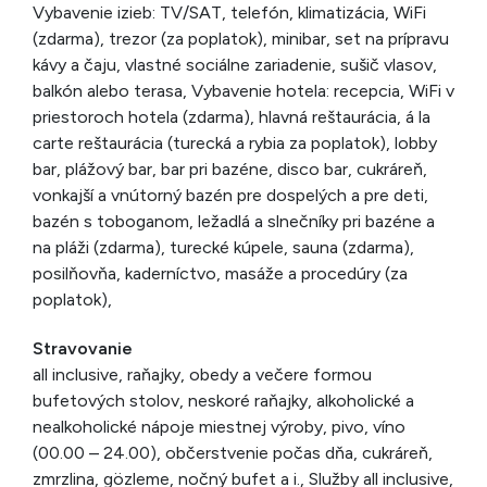
Vybavenie izieb: TV/SAT, telefón, klimatizácia, WiFi
(zdarma), trezor (za poplatok), minibar, set na prípravu
kávy a čaju, vlastné sociálne zariadenie, sušič vlasov,
balkón alebo terasa, Vybavenie hotela: recepcia, WiFi v
priestoroch hotela (zdarma), hlavná reštaurácia, á la
carte reštaurácia (turecká a rybia za poplatok), lobby
bar, plážový bar, bar pri bazéne, disco bar, cukráreň,
vonkajší a vnútorný bazén pre dospelých a pre deti,
bazén s toboganom, ležadlá a slnečníky pri bazéne a
na pláži (zdarma), turecké kúpele, sauna (zdarma),
posilňovňa, kaderníctvo, masáže a procedúry (za
poplatok),
Stravovanie
all inclusive, raňajky, obedy a večere formou
bufetových stolov, neskoré raňajky, alkoholické a
nealkoholické nápoje miestnej výroby, pivo, víno
(00.00 – 24.00), občerstvenie počas dňa, cukráreň,
zmrzlina, gözleme, nočný bufet a i., Služby all inclusive,